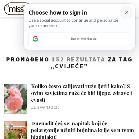
Sign in with Google
PRONAĐENO
152 REZULTATA
ZA TAG
„
CVIJEĆE
”
Koliko često zalijevati ruže ljeti i kako? S
ovim savjetima ruže će biti lijepe, zdrave i
cvasti
11. SRPANJ 2025.
Iznenadit ćeš se: napitak koji će
pelargonije učiniti bujnima krije se u tvom
hladnjaku!