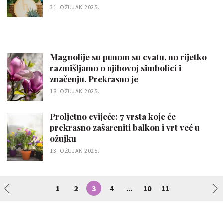
31. OŽUJAK 2025.
Magnolije su punom su cvatu, no rijetko
razmišljamo o njihovoj simbolici i
značenju. Prekrasno je
18. OŽUJAK 2025.
Proljetno cvijeće: 7 vrsta koje će
prekrasno zašareniti balkon i vrt već u
ožujku
13. OŽUJAK 2025.
1
2
3
4
10
11
...