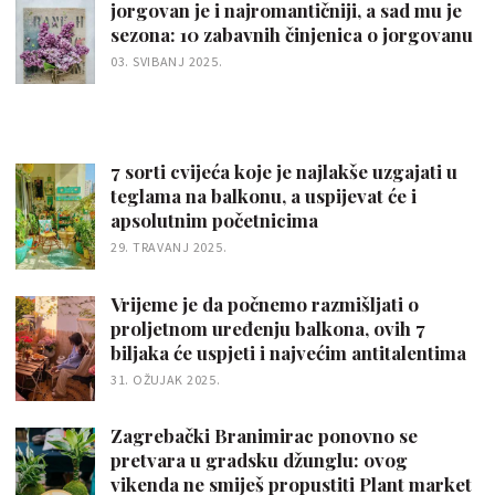
jorgovan je i najromantičniji, a sad mu je
sezona: 10 zabavnih činjenica o jorgovanu
03. SVIBANJ 2025.
7 sorti cvijeća koje je najlakše uzgajati u
teglama na balkonu, a uspijevat će i
apsolutnim početnicima
29. TRAVANJ 2025.
Vrijeme je da počnemo razmišljati o
proljetnom uređenju balkona, ovih 7
biljaka će uspjeti i najvećim antitalentima
31. OŽUJAK 2025.
Zagrebački Branimirac ponovno se
pretvara u gradsku džunglu: ovog
vikenda ne smiješ propustiti Plant market