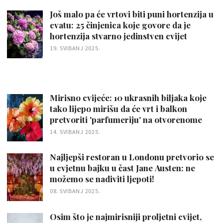
Još malo pa će vrtovi biti puni hortenzija u
cvatu: 25 činjenica koje govore da je
hortenzija stvarno jedinstven cvijet
19. SVIBANJ 2025.
Mirisno cvijeće: 10 ukrasnih biljaka koje
tako lijepo mirišu da će vrt i balkon
pretvoriti 'parfumeriju' na otvorenome
14. SVIBANJ 2025.
Najljepši restoran u Londonu pretvorio se
u cvjetnu bajku u čast Jane Austen: ne
možemo se nadiviti ljepoti!
08. SVIBANJ 2025.
Osim što je najmirisniji proljetni cvijet,