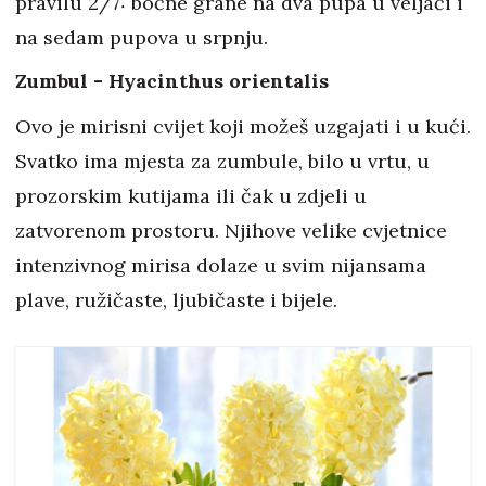
pravilu 2/7: bočne grane na dva pupa u veljači i
na sedam pupova u srpnju.
Zumbul - Hyacinthus orientalis
Ovo je mirisni cvijet koji možeš uzgajati i u kući.
Svatko ima mjesta za zumbule, bilo u vrtu, u
prozorskim kutijama ili čak u zdjeli u
zatvorenom prostoru. Njihove velike cvjetnice
intenzivnog mirisa dolaze u svim nijansama
plave, ružičaste, ljubičaste i bijele.