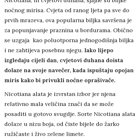
Nicotiana, ili cvjetovi duhana, sjajne su biljke
noćnog mirisa. Cvjeta od ranog ljeta pa sve do
prvih mrazeva, ova popularna biljka savršena je
za popunjavanje praznina u bordurama. Obično
se uzgaja kao poluotporna jednogodišnja biljka
i ne zahtijeva posebnu njegu.
Iako lijepo
izgledaju cijeli dan, cvjetovi duhana doista
dolaze na svoje navečer, kada ispuštaju opojan
miris kako bi privukli noćne oprašivače.
Nicotiana alata je izvrstan izbor jer njena
relativno mala veličina znači da se može
posaditi u gotovo svugdje. Sorte Nicotiana alata
dolaze u nizu boja, od čiste bijele do žarko
ružičaste i živo zelene limete.