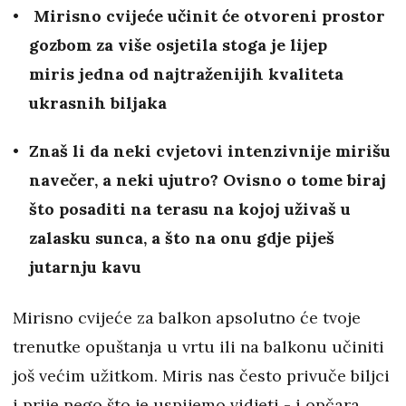
Mirisno cvijeće učinit će otvoreni prostor
gozbom za više osjetila stoga je lijep
miris
jedna od najtraženijih kvaliteta
ukrasnih biljaka
Znaš li da neki cvjetovi intenzivnije mirišu
navečer, a neki ujutro? O
visno o tome biraj
što posaditi na terasu na kojoj uživaš u
zalasku sunca, a što na onu gdje piješ
jutarnju kavu
Mirisno cvijeće za balkon apsolutno će tvoje
trenutke opuštanja u vrtu ili na balkonu učiniti
još većim užitkom. Miris nas često privuče biljci
i prije nego što je uspijemo vidjeti - i opčara