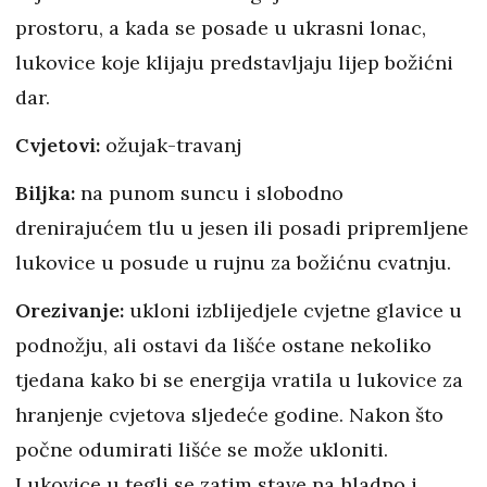
prostoru, a kada se posade u ukrasni lonac,
lukovice koje klijaju predstavljaju lijep božićni
dar.
Cvjetovi:
ožujak-travanj
Biljka:
na punom suncu i slobodno
drenirajućem tlu u jesen ili posadi pripremljene
lukovice u posude u rujnu za božićnu cvatnju.
Orezivanje:
ukloni izblijedjele cvjetne glavice u
podnožju, ali ostavi da lišće ostane nekoliko
tjedana kako bi se energija vratila u lukovice za
hranjenje cvjetova sljedeće godine. Nakon što
počne odumirati lišće se može ukloniti.
Lukovice u tegli se zatim stave na hladno i