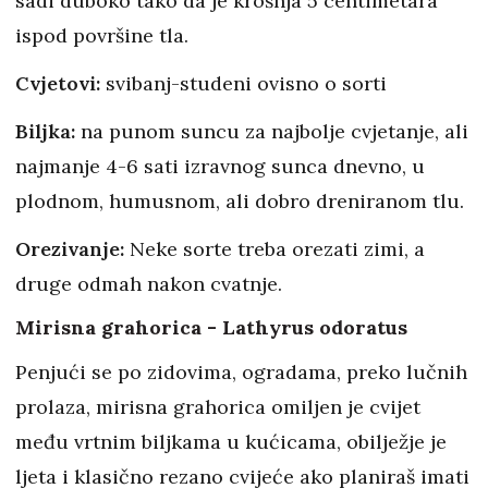
sadi duboko tako da je krošnja 5 centimetara
ispod površine tla.
Cvjetovi:
svibanj-studeni ovisno o sorti
Biljka:
na punom suncu za najbolje cvjetanje, ali
najmanje 4-6 sati izravnog sunca dnevno, u
plodnom, humusnom, ali dobro dreniranom tlu.
Orezivanje:
Neke sorte treba orezati zimi, a
druge odmah nakon cvatnje.
Mirisna grahorica - Lathyrus odoratus
Penjući se po zidovima, ogradama, preko lučnih
prolaza, mirisna grahorica omiljen je cvijet
među vrtnim biljkama u kućicama, obilježje je
ljeta i klasično rezano cvijeće ako planiraš imati