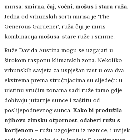
mirisa:
smirna, čaj, voćni, mošus i stara ruža
.
Jedna od vrhunskih sorti mirisa je 'The
Generous Gardener', ruža čiji je miris
kombinacija mošusa, stare ruže i smirne.
Ruže Davida Austina mogu se uzgajati u
širokom rasponu klimatskih zona. Nekoliko
vrhunskih savjeta za uspješan rast u ova dva
ekstrema prema stručnjacima su sljedeći: u
uistinu vrućim zonama sadi ruže tamo gdje
dobivaju jutarnje sunce i zaštitu od
poslijepodnevnog sunca.
Kako bi produžila
njihovu zimsku otpornost, odaberi ružu s
korijenom
– ružu uzgojenu iz reznice, i uvijek