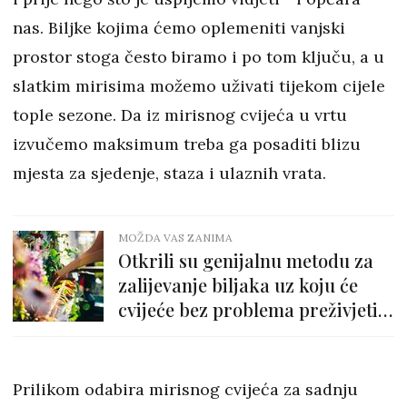
nas.
Biljke kojima ćemo oplemeniti vanjski
prostor stoga često biramo i po tom ključu, a u
slatkim mirisima možemo uživati tijekom cijele
tople sezone. Da iz mirisnog cvijeća u vrtu
izvučemo maksimum treba ga posaditi blizu
mjesta za sjedenje, staza i ulaznih vrata.
MOŽDA VAS ZANIMA
Otkrili su genijalnu metodu za
zalijevanje biljaka uz koju će
cvijeće bez problema preživjeti
godišnje odmore
Prilikom odabira mirisnog cvijeća za sadnju