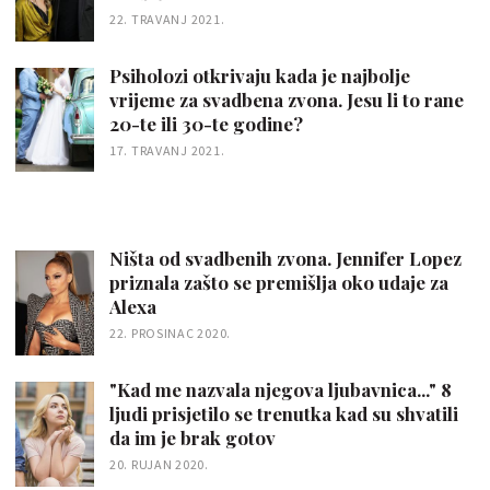
22. TRAVANJ 2021.
Psiholozi otkrivaju kada je najbolje
vrijeme za svadbena zvona. Jesu li to rane
20-te ili 30-te godine?
17. TRAVANJ 2021.
Ništa od svadbenih zvona. Jennifer Lopez
priznala zašto se premišlja oko udaje za
Alexa
22. PROSINAC 2020.
"Kad me nazvala njegova ljubavnica..." 8
ljudi prisjetilo se trenutka kad su shvatili
da im je brak gotov
20. RUJAN 2020.