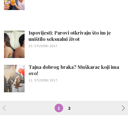
Ispovijesti: Parovi otkrivaju što im je
uništilo seksualni život
25. STUDENI 2017.
Tajna dobrog braka? Muškarac koji ima
ovo!
11. STUDENI 2017.
1
2