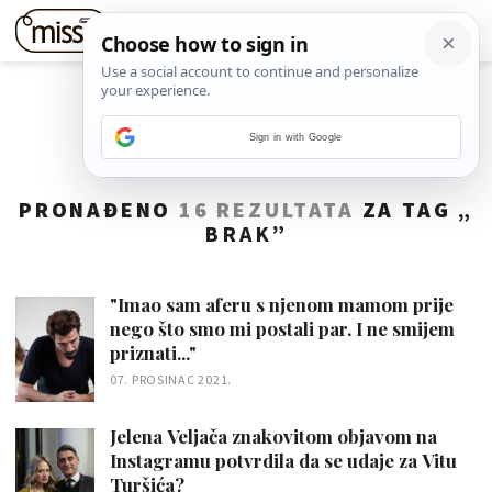
Sign in with Google
PRONAĐENO
16 REZULTATA
ZA TAG „
BRAK
”
"Imao sam aferu s njenom mamom prije
nego što smo mi postali par. I ne smijem
priznati..."
07. PROSINAC 2021.
Jelena Veljača znakovitom objavom na
Instagramu potvrdila da se udaje za Vitu
Turšića?