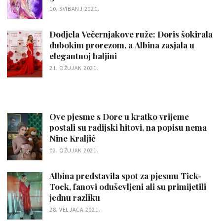
10. SVIBANJ 2021.
Dodjela Večernjakove ruže: Doris šokirala
dubokim prorezom, a Albina zasjala u
elegantnoj haljini
21. OŽUJAK 2021.
Ove pjesme s Dore u kratko vrijeme
postali su radijski hitovi, na popisu nema
Nine Kraljić
02. OŽUJAK 2021.
Albina predstavila spot za pjesmu Tick-
Tock, fanovi oduševljeni ali su primijetili
jednu razliku
28. VELJAČA 2021.