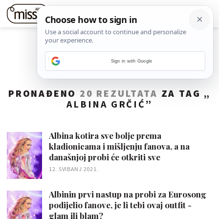
Sign in with Google
PRONAĐENO
20 REZULTATA
ZA TAG „
ALBINA GRČIĆ
”
Albina kotira sve bolje prema
kladionicama i mišljenju fanova, a na
današnjoj probi će otkriti sve
12. SVIBANJ 2021.
Albinin prvi nastup na probi za Eurosong
podijelio fanove, je li tebi ovaj outfit -
glam ili blam?