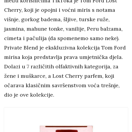
među korisnicima TikToka je Tom Ford Lost
Cherry, koji je opojni i voćni miris s notama
višnje, gorkog badema, šljive, turske ruže,
jasmina, mahune tonke, vanilije, Peru balzama,
cimeta i pačulija (da spomenemo samo neke).
Private Blend je ekskluzivna kolekcija Tom Ford
mirisa koja predstavlja prava umjetnička djela.
Dolazi u 7 različitih olfaktivnih kategorija, za
žene i muškarce, a Lost Cherry parfem, koji
očarava klasičnim savršenstvom voća trešnje,
dio je ove kolekcije.