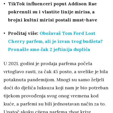
TikTok influenceri poput Addison Rae
pokrenuli su i vlastite linije mirisa, a
brojni kultni mirisi postali must-have
Pročitaj više:
Obožavaš Tom Ford Lost
Cherry parfem, ali je izvan tvog budžeta?
Pronašle smo čak 2 jeftinija duplića
U 2021. godini je prodaja parfema počela
vrtoglavo rasti, za čak 45 posto, a uvelike je bila
potaknuta pandemijom. Mnogi su samo željeli
doći do djelića luksuza koji nam je bio potreban
tijekom provođenja svog onog vremena kod
kuće, a parfemi su bili jednostavan način za to.
Unatoč skoku cijena parfema zbog krize