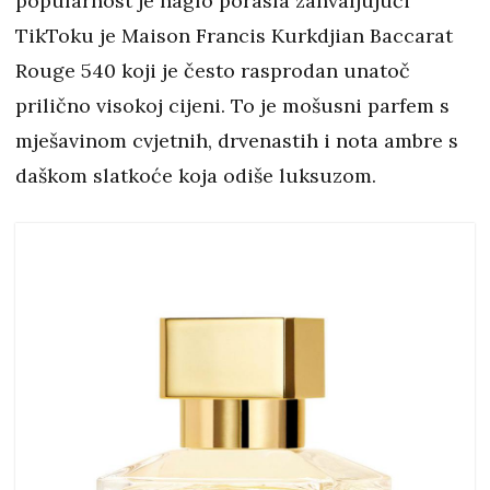
popularnost je naglo porasla zahvaljujući
TikToku je Maison Francis Kurkdjian Baccarat
Rouge 540 koji je često rasprodan unatoč
prilično visokoj cijeni. To je mošusni parfem s
mješavinom cvjetnih, drvenastih i nota ambre s
daškom slatkoće koja odiše luksuzom.