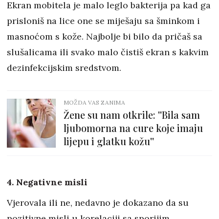
Ekran mobitela je malo leglo bakterija pa kad ga
prisloniš na lice one se miješaju sa šminkom i
masnoćom s kože. Najbolje bi bilo da pričaš sa
slušalicama ili svako malo čistiš ekran s kakvim
dezinfekcijskim sredstvom.
MOŽDA VAS ZANIMA
Žene su nam otkrile: ''Bila sam
ljubomorna na cure koje imaju
lijepu i glatku kožu''
4. Negativne misli
Vjerovala ili ne, nedavno je dokazano da su
pozitivne misli u korelaciji sa sporijim