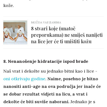
kože.
MOŽDA VAS ZANIMA
8 stvari koje (unatoč
preporukama) ne smiješ nanijeti
na lice jer će ti uništiti kožu
8. Nenanošenje hidratacije ispod brade
Naš vrat i dekolte su jednako bitni kao i lice -
oni otkrivaju godine
.
Naime, posebno je bitno
nanositi anti-age na ova područja jer inače će
se dobar rezultat vidjeti na licu, a vrat i
dekolte će biti suviše naborani.
Jednako je s