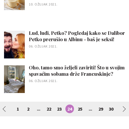
10. OŽUJAK 2021.
Lud, luđi, Petko? Pogledaj kako se Dalibor
Petko prerušio u Albinu - baš je seksi!
06. OŽUJAK 2021.
Oho, tamo smo željeli zaviriti! Što u svojim
spavaćim sobama drže Francuskinje?
06. OŽUJAK 2021.
1
2
22
23
24
25
29
30
...
...