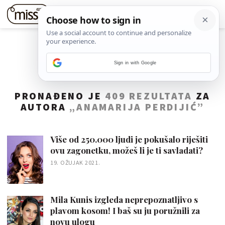
Sign in with Google
PRONAĐENO JE
409 REZULTATA
ZA
AUTORA
„ANAMARIJA PERDIJIĆ”
Više od 250.000 ljudi je pokušalo riješiti
ovu zagonetku, možeš li je ti savladati?
19. OŽUJAK 2021.
Mila Kunis izgleda neprepoznatljivo s
plavom kosom! I baš su ju poružnili za
novu ulogu