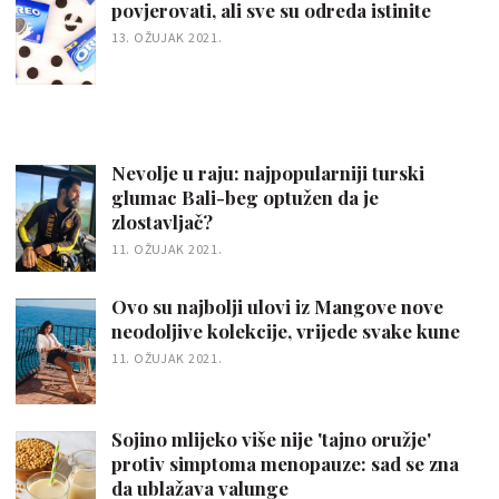
povjerovati, ali sve su odreda istinite
13. OŽUJAK 2021.
Nevolje u raju: najpopularniji turski
glumac Bali-beg optužen da je
zlostavljač?
11. OŽUJAK 2021.
Ovo su najbolji ulovi iz Mangove nove
neodoljive kolekcije, vrijede svake kune
11. OŽUJAK 2021.
Sojino mlijeko više nije 'tajno oružje'
protiv simptoma menopauze: sad se zna
da ublažava valunge