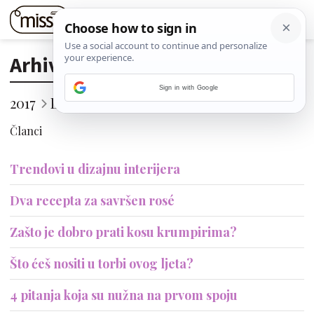
Arhiva
Sign in with Google
2017
Lipanj
11. (Nedjelja)
Članci
Trendovi u dizajnu interijera
Dva recepta za savršen rosé
Zašto je dobro prati kosu krumpirima?
Što ćeš nositi u torbi ovog ljeta?
4 pitanja koja su nužna na prvom spoju