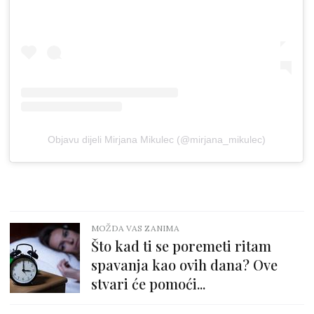
Objavu dijeli Mirjana Mikulec (@mirjana_mikulec)
MOŽDA VAS ZANIMA
Što kad ti se poremeti ritam
spavanja kao ovih dana? Ove
stvari će pomoći...