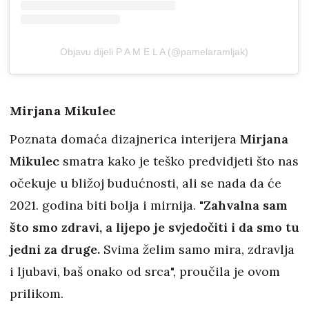
Objavu dijeli P A M E L A (@pamelaramljak)
Mirjana Mikulec
Poznata domaća dizajnerica interijera
Mirjana
Mikulec
smatra kako je teško predvidjeti što nas
očekuje u bližoj budućnosti, ali se nada da će
2021. godina biti bolja i mirnija. "
Zahvalna sam
što smo zdravi, a lijepo je svjedočiti i da smo tu
jedni za druge.
Svima želim samo mira, zdravlja
i ljubavi, baš onako od srca", proučila je ovom
prilikom.