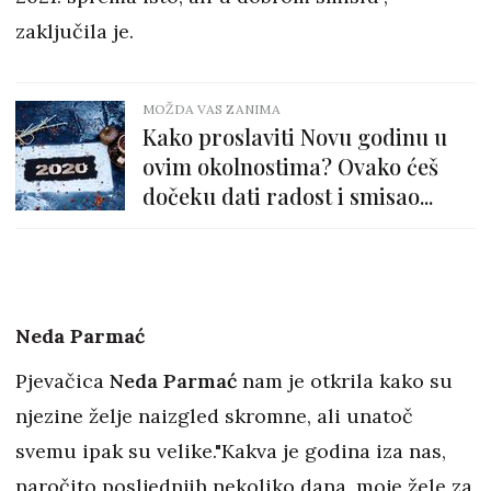
zaključila je.
MOŽDA VAS ZANIMA
Kako proslaviti Novu godinu u
ovim okolnostima? Ovako ćeš
dočeku dati radost i smisao...
Neda Parmać
Pjevačica
Neda Parmać
nam je otkrila kako su
njezine želje naizgled skromne, ali unatoč
svemu ipak su velike."Kakva je godina iza nas,
naročito posljednjih nekoliko dana, moje žele za