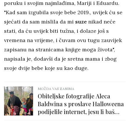
poruku i svojim najmlađima, Mariji i Eduardu.
"Kad sam izgubila svoje bebe 2019., uvijek ću se
sjećati da sam mislila da mi
suze
nikad neće
stati, da ću uvijek biti tužna, i dolaze još s
vremena na vrijeme, i čuvam ovu tugu zauvijek
zapisanu na stranicama knjige moga života",
napisala je, dodavši da je sretna mama i zbog
svoje dvije bebe koje su kao duge.
MOŽDA VAS ZANIMA
Obiteljske fotografije Aleca
Baldwina s proslave Halloweena
podijelile internet, jesu li baš
trebali to objaviti?