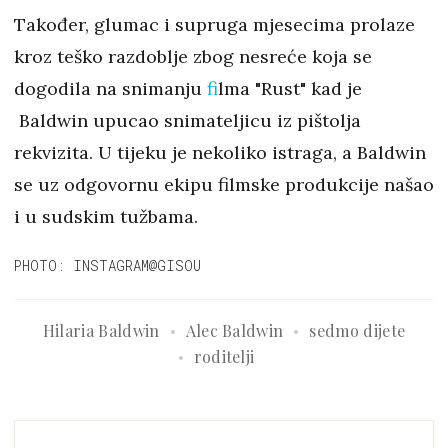
Također, glumac i supruga mjesecima prolaze
kroz teško razdoblje zbog nesreće koja se
dogodila na snimanju
f
ilma "Rust" kad je
Baldwin upucao snimateljicu iz pištolja
rekvizita. U tijeku je nekoliko istraga, a Baldwin
se uz odgovornu ekipu filmske produkcije našao
i u sudskim tužbama.
PHOTO: INSTAGRAM@GISOU
Hilaria Baldwin
Alec Baldwin
sedmo dijete
roditelji