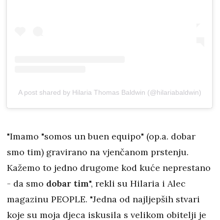
A post shared by Hilaria Thomas Baldwin (@hilariabaldwin)
"Imamo "somos un buen equipo" (op.a. dobar
smo tim) gravirano na vjenčanom prstenju.
Kažemo to jedno drugome kod kuće neprestano
- da smo
dobar tim
", rekli su Hilaria i Alec
magazinu PEOPLE. "Jedna od najljepših stvari
koje su moja djeca iskusila s velikom obitelji je