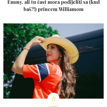
Emmy, ali tu čast mora podijeliti sa (kud
baš?!) princem Williamom