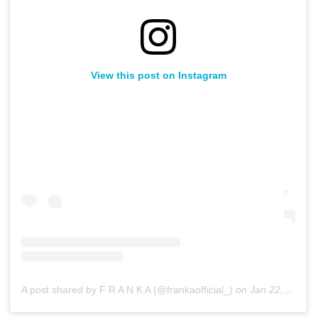
View this post on Instagram
A post shared by F R A N K A (@frankaofficial_)
on
Jan 22, 2020 at 7:24am PST