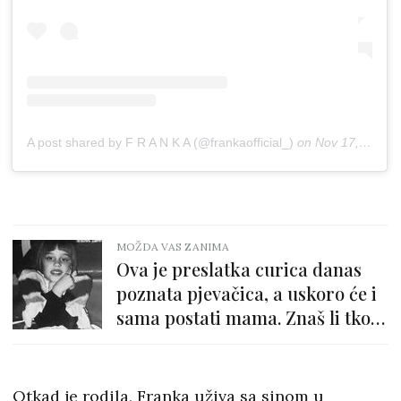
A post shared by F R A N K A (@frankaofficial_)
on
Nov 17, 2019 at 5:53am PST
MOŽDA VAS ZANIMA
Ova je preslatka curica danas
poznata pjevačica, a uskoro će i
sama postati mama. Znaš li tko
je?
Otkad je rodila, Franka uživa sa sinom u