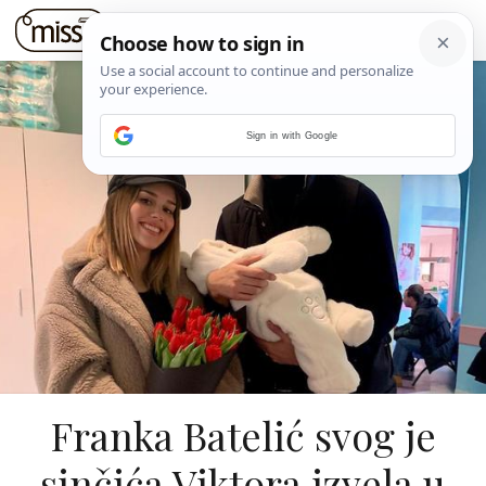
Sign in with Google
Franka Batelić svog je
sinčića Viktora izvela u