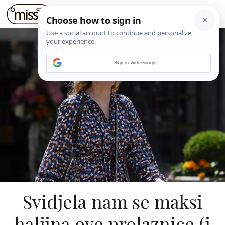
Sign in with Google
Svidjela nam se maksi
haljina ove prolaznice (i