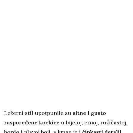
Ležerni stil upotpunile su
sitne i gusto
raspoređene kockice
u bijeloj, crnoj, ružičastoj,
bordo i plavoj boji, a krase je i
čipkasti
detalji
.