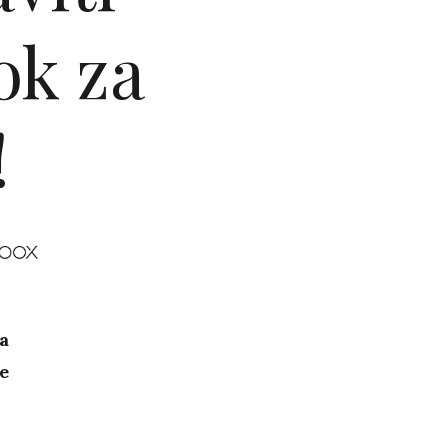
ok za
!
a
e