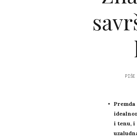
savr
PIŠE
Premda 
idealno
i tenu, 
uzaludn