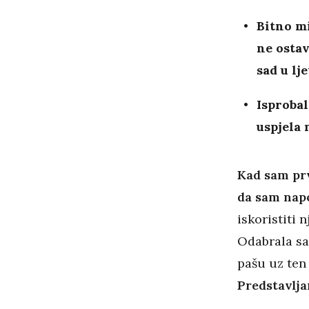
Bitno mi
ne ostav
sad u lj
Isproba
uspjela 
Kad sam pr
da sam napo
iskoristiti 
Odabrala sam
pašu uz ten 
Predstavlja