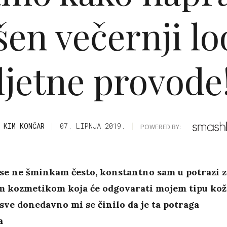
šen večernji lo
ljetne provode
KIM KONČAR
07. LIPNJA 2019.
POWERED BY:
se ne šminkam često, konstantno sam u potrazi z
m kozmetikom koja će odgovarati mojem tipu kož
i sve donedavno mi se činilo da je ta potraga
a