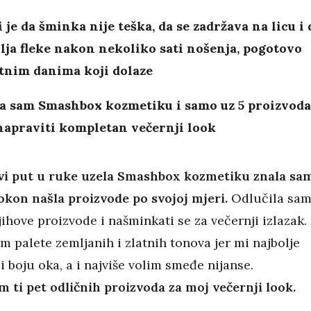
 je da šminka nije teška, da se zadržava na licu i 
lja fleke nakon nekoliko sati nošenja, pogotovo
etnim danima koji dolaze
la sam Smashbox kozmetiku i samo uz 5 proizvoda
napraviti kompletan večernji look
vi put u ruke uzela Smashbox kozmetiku znala sa
kon našla proizvode po svojoj mjeri.
Odlučila sa
njihove proizvode i našminkati se za večernji izlazak.
 palete zemljanih i zlatnih tonova jer mi najbolje
i boju oka, a i najviše volim smeđe nijanse.
m ti pet odličnih proizvoda za moj večernji look.