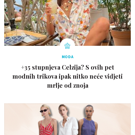
MODA
+35 stupnjeva Celzija? S ovih pet
modnih trikova ipak nitko neće vidjeti
mrlje od znoja