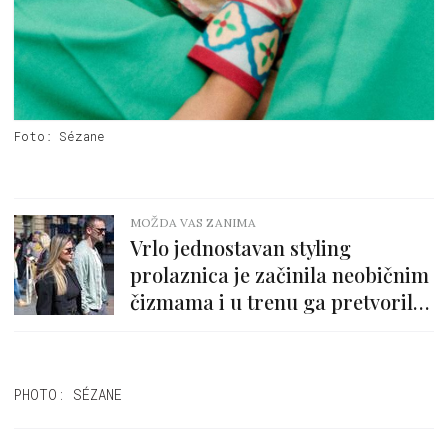
Foto: Sézane
MOŽDA VAS ZANIMA
Vrlo jednostavan styling
prolaznica je začinila neobičnim
čizmama i u trenu ga pretvorila
u ubojit!
PHOTO: SÉZANE