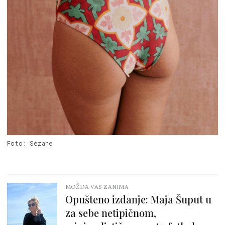
Foto: Sézane
MOŽDA VAS ZANIMA
Opušteno izdanje: Maja Šuput u
za sebe netipičnom,