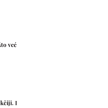
to već
čiji. I