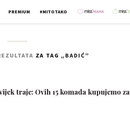
PREMIUM
#MITOTAKO
REZULTATA
ZA TAG „
BADIĆ
”
uvijek traje: Ovih 15 komada kupujemo z