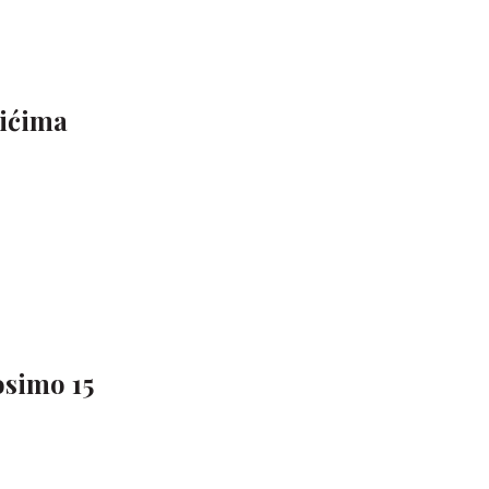
dićima
osimo 15