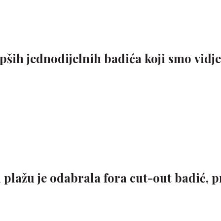
epših jednodijelnih badića koji smo vidje
 plažu je odabrala fora cut-out badić, 