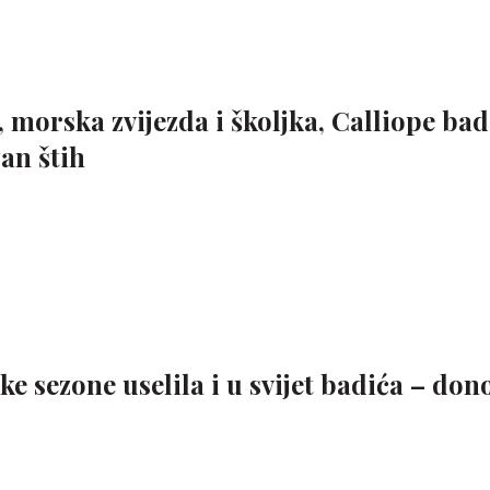
, morska zvijezda i školjka, Calliope ba
an štih
ke sezone uselila i u svijet badića – don