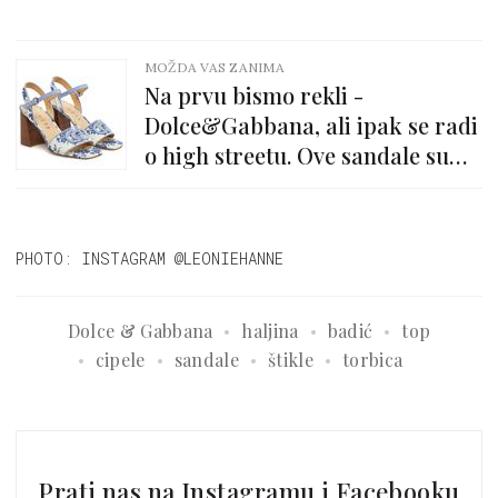
MOŽDA VAS ZANIMA
Na prvu bismo rekli -
Dolce&Gabbana, ali ipak se radi
o high streetu. Ove sandale su
nas osvojile
PHOTO: INSTAGRAM @LEONIEHANNE
Dolce & Gabbana
haljina
badić
top
cipele
sandale
štikle
torbica
Prati nas na Instagramu i Facebooku