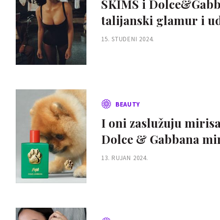
SKIMS i Dolce&Gabban
talijanski glamur i 
15. STUDENI 2024.
BEAUTY
I oni zaslužuju miris
Dolce & Gabbana mir
13. RUJAN 2024.