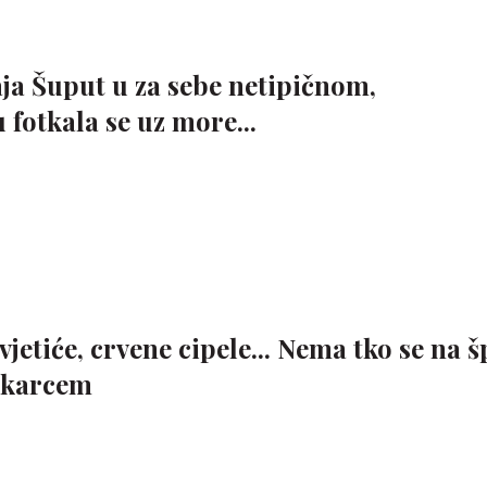
ja Šuput u za sebe netipičnom,
fotkala se uz more...
vjetiće, crvene cipele... Nema tko se na šp
škarcem