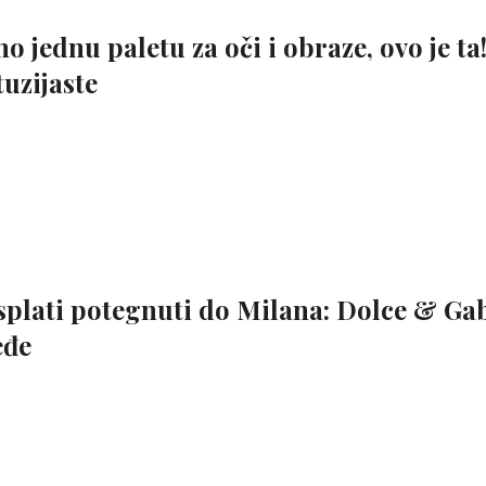
mo jednu paletu za oči i obraze, ovo je ta!
uzijaste
 isplati potegnuti do Milana: Dolce & G
eđe