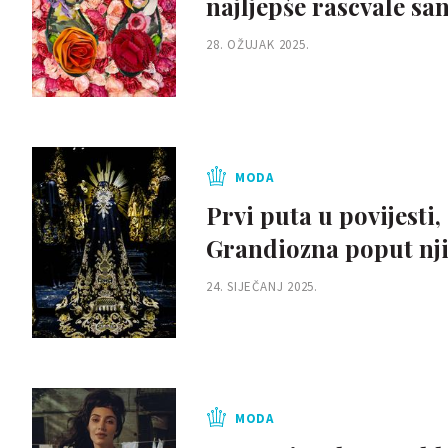
najljepše rascvale sa
28. OŽUJAK 2025.
MODA
Prvi puta u povijesti
Grandiozna poput nji
24. SIJEČANJ 2025.
MODA