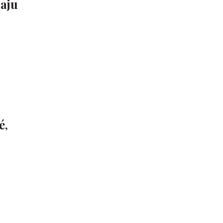
aju
é,