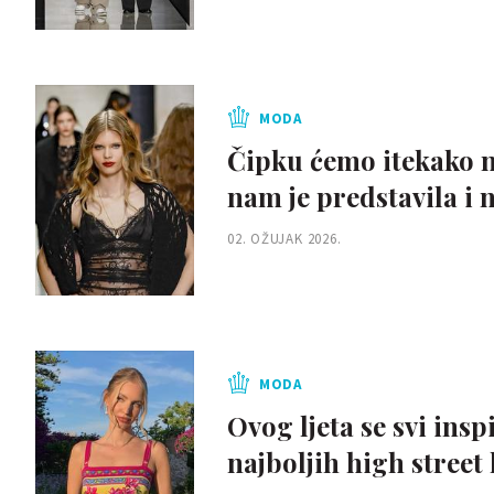
MODA
Čipku ćemo itekako n
nam je predstavila i n
02. OŽUJAK 2026.
MODA
Ovog ljeta se svi in
najboljih high street