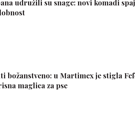
a udružili su snage: novi komadi spaj
udobnost
ati božanstveno: u Martimex je stigla Fef
isna maglica za pse