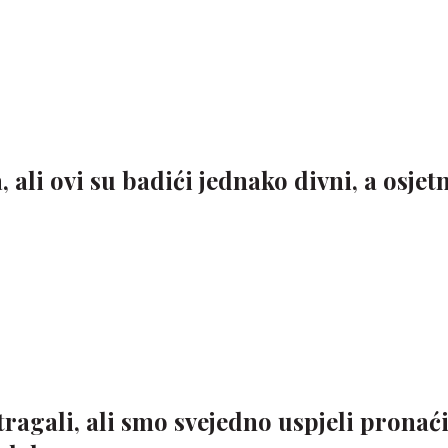
li ovi su badići jednako divni, a osjet
tragali, ali smo svejedno uspjeli pronać