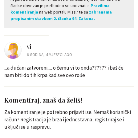
članke obvezan je prethodno se upoznati s
Pravilima
komentiranja
na web portalu Miss7 te sa
zabranama
propisanim stavkom 2. članka 94. Zakona.
vi
6 GODINA, 4 MJESECI AGO
...a dućani zatvoreni..... o čemu vi to onda?????? i baš će
nam biti do tih krpa kad sve ovo rođe
Komentiraj, znaš da želiš!
Za komentiranje je potrebno prijaviti se. Nemaš korisnički
račun? Registracija je brza i jednostavna, registriraj se i
uključi se u raspravu.