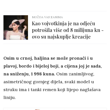
MOŽDA VAS ZANIMA
Kao vojvotkinja je na odjeću
potrošila više od 8 milijuna kn -
ovo su najskuplje kreacije
Osim u crnoj, haljina se može pronaći i u
plavoj, bordo i bijeloj boji, a cijena joj je sada,
na sniženju, 1 998 kuna.
Osim zanimljivog,
asimetričnog gornjeg dijela, svaki model u
struku ima i tanki remen koji lijepo naglašava
liniju.