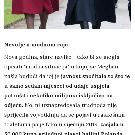
Nevolje u modnom raju
Nova godina, stare navike - tako bi se mogla
opisati "modna situacija" u kojoj se Meghan
našla budući da joj je
javnost spočitala to što je
u samo sedam mjeseci od udaje uspjela
potrošiti nekoliko milijuna isključivo na
odjeću.
No, ni uznapredovala trudnoća nije
spriječila vojvotkinju da se pojavi u raskošnim
toaletama pa je tako u siječnju 2019.
zasjala u
50.000 kuna vrijednoj plavoj haljini Rolanda