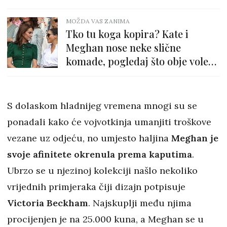
MOŽDA VAS ZANIMA
Tko tu koga kopira? Kate i
Meghan nose neke slične
komade, pogledaj što obje vole
nositi
S dolaskom hladnijeg vremena mnogi su se
ponadali kako će vojvotkinja umanjiti troškove
vezane uz odjeću, no umjesto haljina
Meghan je
svoje afinitete okrenula prema kaputima
.
Ubrzo se u njezinoj kolekciji našlo nekoliko
vrijednih primjeraka čiji dizajn potpisuje
Victoria Beckham
. Najskuplji među njima
procijenjen je na 25.000 kuna, a Meghan se u