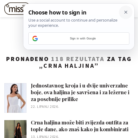
Sign in with Google
PRONAĐENO
118 REZULTATA
ZA TAG
„
CRNA HALJINA
”
Jednostavnog kroja i u dvije univerzalne
boje, ova haljina je savršena i za ležerne i
za posebnije prilike
22. LIPANJ 2026.
Crna haljina može biti zvijezda outfita za
tople dane, ako znaš kako ju kombinirati
13. LIPANJ 2026.