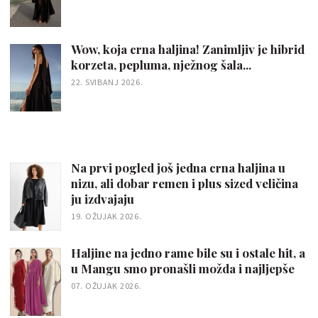
Wow, koja crna haljina! Zanimljiv je hibrid
korzeta, pepluma, nježnog šala...
22. SVIBANJ 2026.
Na prvi pogled još jedna crna haljina u
nizu, ali dobar remen i plus sized veličina
ju izdvajaju
19. OŽUJAK 2026.
Haljine na jedno rame bile su i ostale hit, a
u Mangu smo pronašli možda i najljepše
07. OŽUJAK 2026.