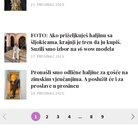
21. PROSINAC 2025.
FOTO: Ako priželjkuješ haljinu sa
šljokicama, krajnji je tren da ju kupiš.
Suzili smo izbor na 16 wow modela
17. PROSINAC 2025.
Pronašli smo odlične haljine za gošće na
zimskim vjenčanjima. A poslužit će i za
proslave u prosincu
10. PROSINAC 2025.
1
2
3
4
8
9
...