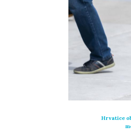
Hrvatice ob
mo