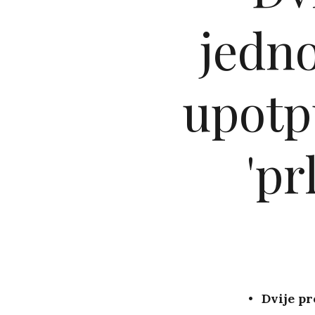
jedn
upotp
'pr
Dvije pr