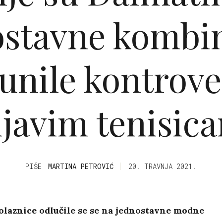
ostavne kombin
unile kontrov
ljavim tenisic
PIŠE
MARTINA PETROVIĆ
20. TRAVNJA 2021.
olaznice odlučile se se na jednostavne modne