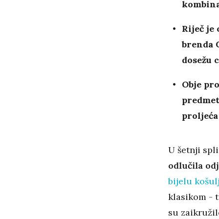
kombina
Riječ je
brenda 
dosežu c
Obje pro
predmete
proljeća
U šetnji spl
odlučila od
bijelu košul
klasikom - 
su zaikružil