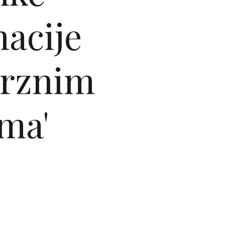
acije
erznim
ama'