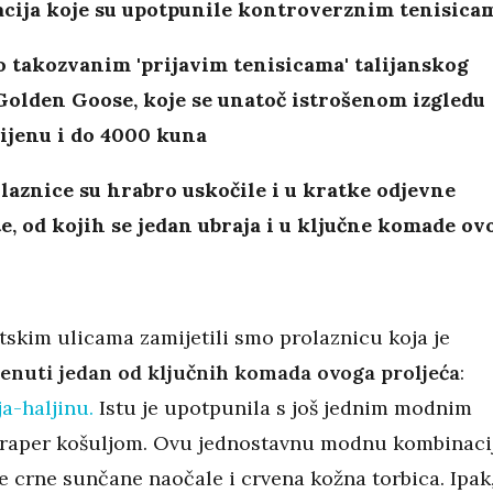
cija koje su upotpunile kontroverznim tenisica
 o takozvanim 'prijavim tenisicama' talijanskog
Golden Goose, koje se unatoč istrošenom izgledu
ijenu i do 4000 kuna
laznice su hrabro uskočile i u kratke odjevne
, od kojih se jedan ubraja i u ključne komade ov
itskim ulicama zamijetili smo prolaznicu koja je
jenuti jedan od ključnih komada ovoga proljeća
:
ja-haljinu.
Istu je upotpunila s još jednim modnim
traper košuljom. Ovu jednostavnu modnu kombinaci
e crne sunčane naočale i crvena kožna torbica. Ipak