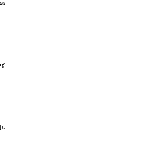
ma
og
ju
,