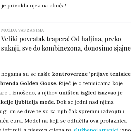
je privukla njezina obuća!
MOŽDA VAS ZANIMA
Veliki povratak trapera! Od haljina, preko
suknji, sve do kombinezona, donosimo sjajne
primjerke
 nogama su se našle
kontroverzne 'prijave tenisice
g brenda Golden Goose
. Riječ je o tenisicama koje
aro i iznošeno, a njihov
uništen izgled izazvao je
kcije ljubitelja mode.
Dok se jedni nad njima
ugi im se dive te su za njih čak spremni izdvojiti i
uća eura. Model na koji se odlučila ova prolaznica
 jeftiniji, a njegova cijena na
službenoj stranici
izno