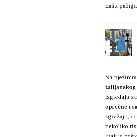
našu pažnju 
Na njezinim
talijansko
izgledaju st
oprečne rea
zgražaju, dr
nekoliko tis
ipak je nešto