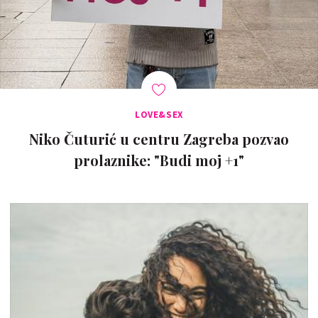
LOVE&SEX
Niko Čuturić u centru Zagreba pozvao
prolaznike: "Budi moj +1"