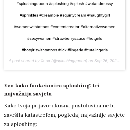
#sploshingqueen #sploshing #splosh #wetandmessy
#sprinkles #creampie #squirtycream #naughtygirl
#womenwithtattoos #contentcreator #alternativewomen
#sexywomen #strawberrysauce #hotgirls
#hotgirlswithtattoos #lick #lingerie #cutelingerie
A post shared by
Xena
(@sploshingqueen) on
Sep 26, 2020 at 8:48am PDT
Evo kako funkcionira sploshing: tri
najvažnija savjeta
Kako tvoja prljavo-ukusna pustolovina ne bi
završila katastrofom, pogledaj najvažnije savjete
za sploshing: