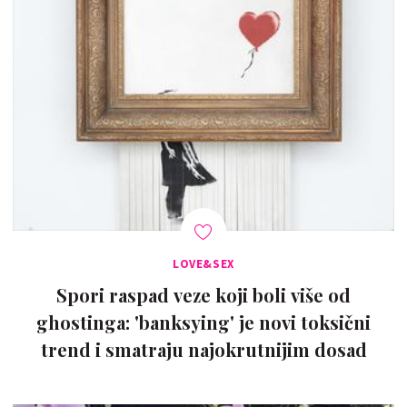
LOVE&SEX
Spori raspad veze koji boli više od
ghostinga: 'banksying' je novi toksični
trend i smatraju najokrutnijim dosad