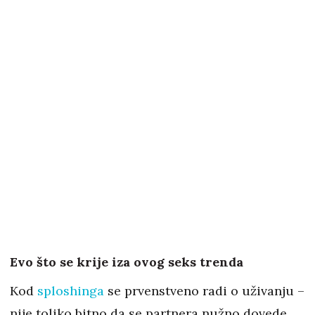
Evo što se krije iza ovog seks trenda
Kod
sploshinga
se prvenstveno radi o uživanju –
nije toliko bitno da se partnera nužno dovede