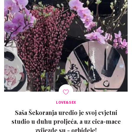
LOVE&SEX
Saša Šekoranja uredio je svoj cvjetni
studio u duhu proljeća, a uz cica-mace
zvijezde su - orhideje!