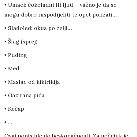
• Umaci: čokoladni ili ljuti – važno je da se
mogu dobro raspodijeliti te opet polizati…
• Sladoled: okus po želji…
• Šlag (sprej)
• Puding
• Med
• Maslac od kikirikija
• Gazirana pića
• Kečap
• …
Ovaj popis ide do beskonačnosti. Za početak je