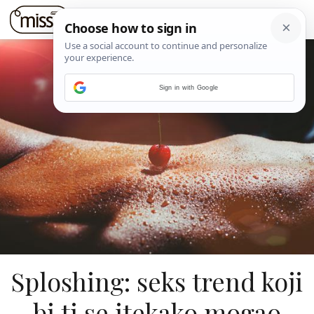
Sign in with Google
Sploshing: seks trend koji
bi ti se itekako mogao