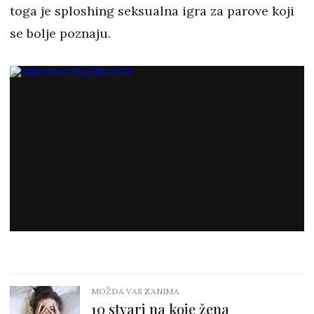
toga je sploshing seksualna igra za parove koji
se bolje poznaju.
MOŽDA VAS ZANIMA
10 stvari na koje žena