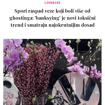
LOVE&SEX
Spori raspad veze koji boli više od
ghostinga: 'banksying' je novi toksični
trend i smatraju najokrutnijim dosad