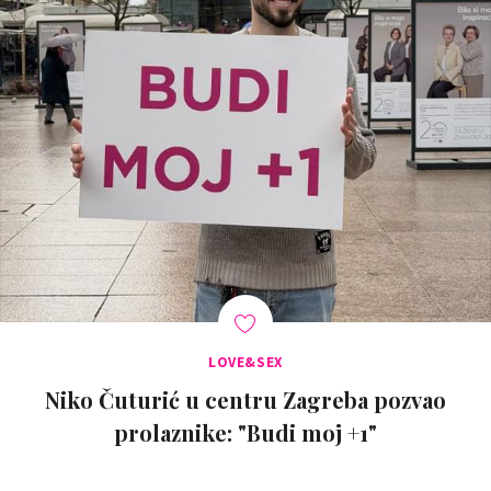
LOVE&SEX
Niko Čuturić u centru Zagreba pozvao
prolaznike: "Budi moj +1"