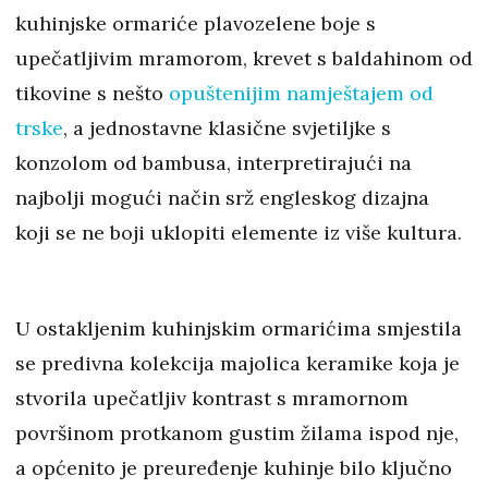
kuhinjske ormariće plavozelene boje s
upečatljivim mramorom, krevet s baldahinom od
tikovine s nešto
opuštenijim namještajem od
trske
, a jednostavne klasične svjetiljke s
konzolom od bambusa, interpretirajući na
najbolji mogući način srž engleskog dizajna
koji se ne boji uklopiti elemente iz više kultura.
U ostakljenim kuhinjskim ormarićima smjestila
se predivna kolekcija majolica keramike koja je
stvorila upečatljiv kontrast s mramornom
površinom protkanom gustim žilama ispod nje,
a općenito je preuređenje kuhinje bilo ključno