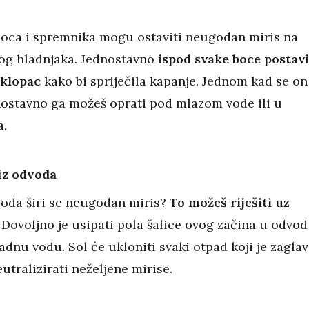
 boca i spremnika mogu ostaviti neugodan miris na
og hladnjaka. Jednostavno
ispod svake boce postavi
oklopac
kako bi spriječila kapanje. Jednom kad se on
dnostavno ga možeš oprati pod mlazom vode ili u
a.
 iz odvoda
dvoda širi se neugodan miris?
To možeš riješiti uz
Dovoljno je usipati pola šalice ovog začina u odvod
ladnu vodu. Sol će ukloniti svaki otpad koji je zaglav
utralizirati neželjene mirise.