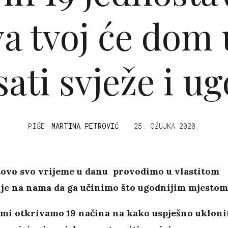
va tvoj će dom 
sati svježe i u
PIŠE
MARTINA PETROVIĆ
25. OŽUJKA 2020.
tovo svo vrijeme u danu provodimo u vlastitom
 je na nama da ga učinimo što ugodnijim mjestom
 mi otkrivamo 19 načina na kako uspješno ukloni