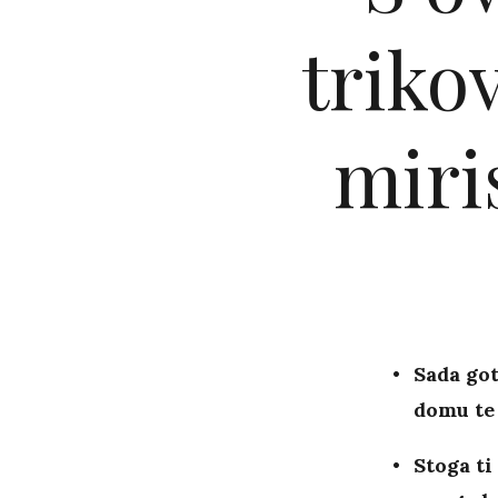
triko
miri
Sada go
domu te
Stoga ti