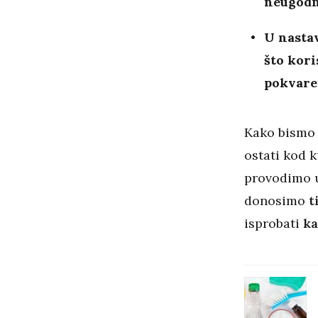
neugodne
U nastav
što kori
pokvare
Kako bismo o
ostati kod 
provodimo u 
donosimo
t
isprobati
ka