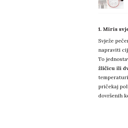
1. Miris sv
Svježe pečen
napraviti ci
To jednosta
žličicu ili 
temperaturi
pričekaj pol
dovršenih k