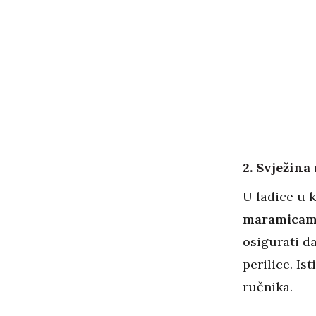
2. Svježina
U ladice u 
maramica
osigurati da
perilice. Is
ručnika.