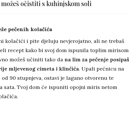
možeš očistiti s kuhinjskom soli
ježe pečenih kolačića
i kolačići i pite djeluju nevjerojatno, ali ne trebaš
jeli recept kako bi svoj dom ispunila toplim mirisom
vno možeš učiniti tako da
na lim za pečenje posipa
dvije mljevenog cimeta i klinčića
. Upali pećnicu na
 od 90 stupnjeva, ostavi je lagano otvorenu te
a sata. Tvoj dom će ispuniti opojni miris netom
olačića.