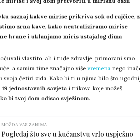
 mirise i svoj dom pretvoriti u mirisnu oazu
ku saznaj kakve mirise prikriva sok od rajčice, z
stimo zrna kave, kako neutraliziramo mirise
ne hrane i uklanjamo miris ustajalog dima
čuvali vlastito, ali i tuđe zdravlje, primorani smo
kuće, a samim time značajno više
vremena
nego inač
svoja četiri zida. Kako bi ti u njima bilo što ugodnij
i 19 jednostavnih savjeta
i trikova koje možeš
ko bi tvoj dom odisao svježinom.
MOŽDA VAS ZANIMA
Pogledaj što sve u kućanstvu vrlo uspješno