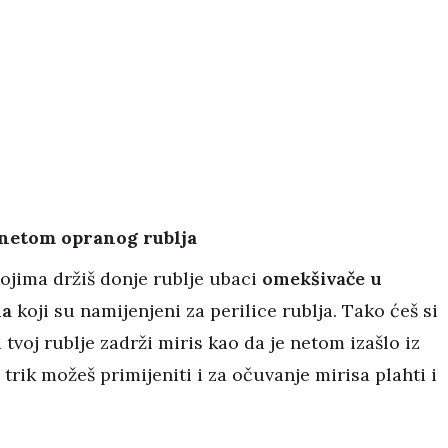
 netom opranog rublja
kojima držiš donje rublje ubaci
omekšivače u
ma
koji su namijenjeni za perilice rublja. Tako ćeš si
 tvoj rublje zadrži miris kao da je netom izašlo iz
ti trik možeš primijeniti i za očuvanje mirisa plahti i