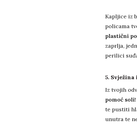
Kapljice iz
policama tv
plastični p
zaprlja, je
perilici suđ
5. Svježina
Iz tvojih o
pomoć soli!
te pustiti h
unutra te ne