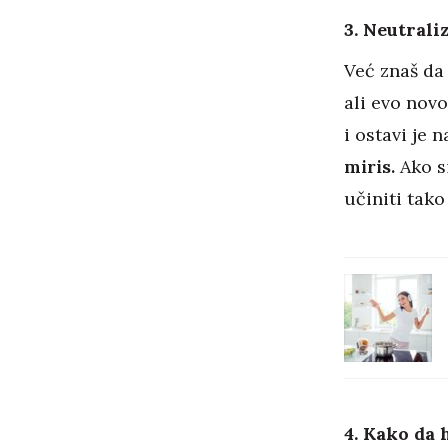
3. Neutrali
Već znaš da
ali evo novo
i ostavi je 
miris.
Ako si
učiniti tak
4. Kako da 