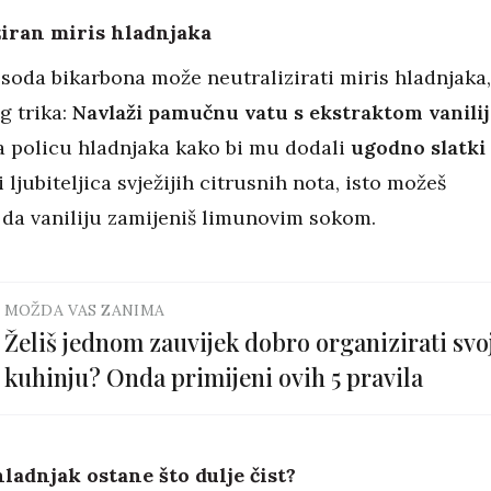
ziran miris hladnjaka
 soda bikarbona može neutralizirati miris hladnjaka,
g trika:
Navlaži pamučnu vatu s ekstraktom vanilij
na policu hladnjaka kako bi mu dodali
ugodno slatki
 ljubiteljica svježijih citrusnih nota, isto možeš
o da vaniliju zamijeniš limunovim sokom.
MOŽDA VAS ZANIMA
Želiš jednom zauvijek dobro organizirati svo
kuhinju? Onda primijeni ovih 5 pravila
hladnjak ostane što dulje čist?