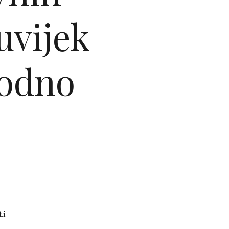
uvijek
godno
ti