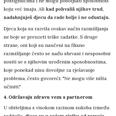
postignućima i ne mogu poboljšati sposobnost
koju već imaju. Ali
kad pohvališ njihov trud,
nadahnjuješ djecu da rade bolje i ne odustaju.
Djeca koja su razvila ovakav način razmišljanja
ne boje se preuzeti teške zadatke. S druge
strane, oni koji su naučeni na fiksno
razmišljanje često se nađu shrvani i nesposobni
nositi se s njihovim urođenim sposobnostima,
koje ponekad nisu dovoljne za rješavanje
problema, često govoreći: "Ne mogu više ništa
učiniti."
4. Održavaju zdravu vezu s partnerom
U obiteljima s visokom razinom sukoba između
roditelja,
djeca su u većem riziku od razvoja