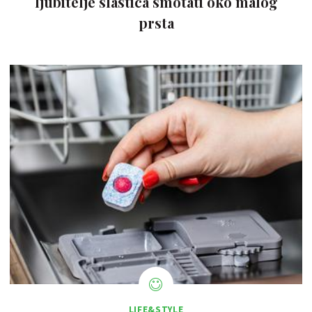
ljubitelje slastica smotati oko malog
prsta
LIFE&STYLE