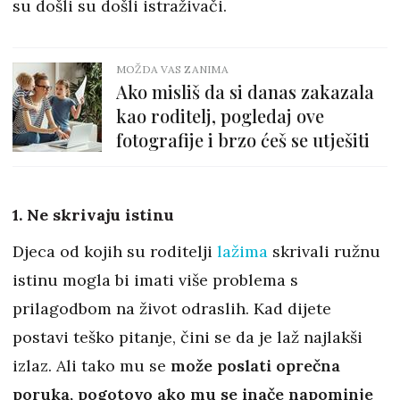
su došli su došli istraživači.
MOŽDA VAS ZANIMA
Ako misliš da si danas zakazala
kao roditelj, pogledaj ove
fotografije i brzo ćeš se utješiti
1. Ne skrivaju istinu
Djeca od kojih su roditelji
lažima
skrivali ružnu
istinu mogla bi imati više problema s
prilagodbom na život odraslih. Kad dijete
postavi teško pitanje, čini se da je laž najlakši
izlaz. Ali tako mu se
može poslati oprečna
poruka, pogotovo ako mu se inače napominje