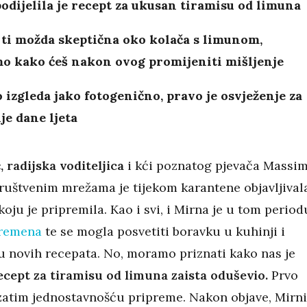
podijelila je recept za ukusan tiramisu od limuna
i ti možda skeptična oko kolača s limunom,
mo kako ćeš nakon ovog promijeniti mišljenje
 izgleda jako fotogenično, pravo je osvježenje za
je dane ljeta
 radijska voditeljica
i kći poznatog pjevača Massi
društvenim mrežama je tijekom karantene objavljival
koju je pripremila. Kao i svi, i Mirna je u tom period
remena
te se mogla posvetiti boravku u kuhinji i
u novih recepata. No, moramo priznati kako nas je
ecept za tiramisu od limuna zaista oduševio.
Prvo
 zatim jednostavnošću pripreme. Nakon objave, Mirni