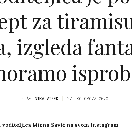
ept za tiramis
, izgleda fant
moramo isprob
PIŠE
NIKA VIZEK
27. KOLOVOZA 2020.
a voditeljica Mirna Savić na svom Instagram