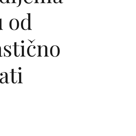
u od
astično
ati