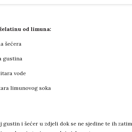
 želatinu od limuna:
a šećera
 gustina
litara vode
tara limunovog soka
 gustin i šećer u zdjeli dok se ne sjedine te ih zati