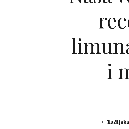
rec
limuna
i 
Radijsk