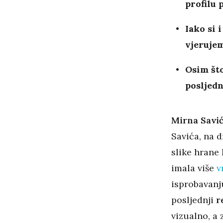
profilu 
Iako si 
vjeruje
Osim što
posljedn
Mirna Savić,
Savića, na 
slike hrane 
imala više
v
isprobavanj
posljednji
r
vizualno, a