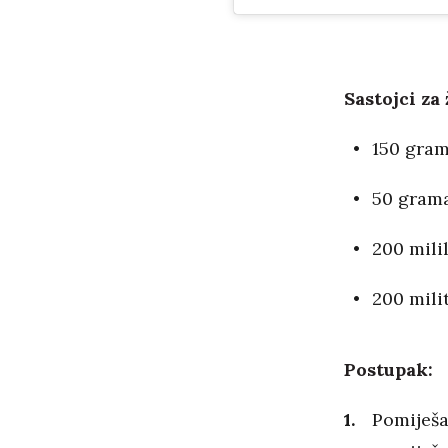
Sastojci za
150 gram
50 grama
200 mili
200 mili
Postupak:
Pomiješaj