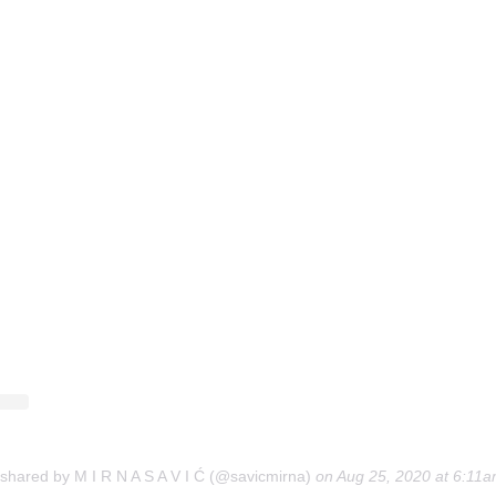
 shared by M I R N A S A V I Ć (@savicmirna)
on
Aug 25, 2020 at 6:11