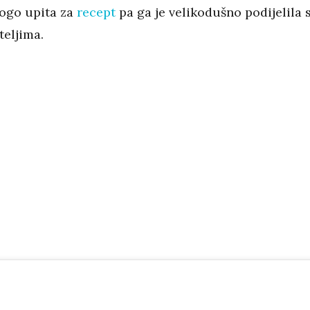
nogo upita za
recept
pa ga je velikodušno podijelila 
iteljima.