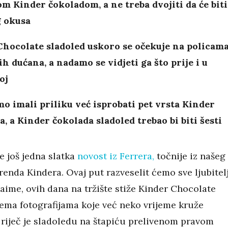
m Kinder čokoladom, a ne treba dvojiti da će biti
g okusa
Chocolate sladoled uskoro se očekuje na policam
h dućana, a nadamo se vidjeti ga što prije i u
oj
o imali priliku već isprobati pet vrsta Kinder
a, a Kinder čokolada sladoled trebao bi biti šesti
e još jedna slatka
novost iz Ferrera,
točnije iz našeg
enda Kindera. Ovaj put razveselit ćemo sve ljubitel
aime, ovih dana na tržište stiže Kinder Chocolate
rema fotografijama koje već neko vrijeme kruže
 riječ je sladoledu na štapiću prelivenom pravom