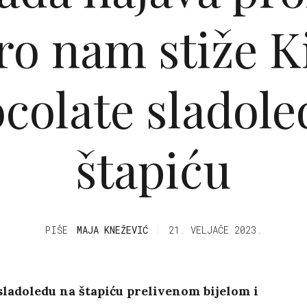
ro nam stiže K
colate sladole
štapiću
PIŠE
MAJA KNEŽEVIĆ
21. VELJAČE 2023.
 sladoledu na štapiću prelivenom bijelom i