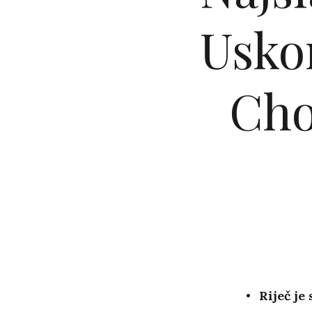
Usko
Cho
Riječ je