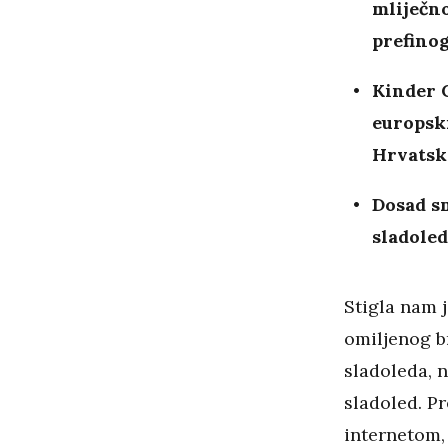
mliječno
prefino
Kinder 
europski
Hrvatsk
Dosad sm
sladoled
Stigla nam j
omiljenog br
sladoleda, n
sladoled. P
internetom,