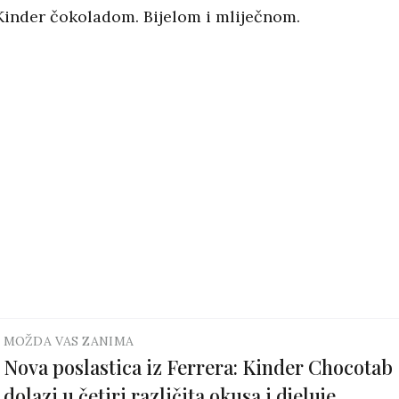
inder čokoladom. Bijelom i mliječnom.
MOŽDA VAS ZANIMA
Nova poslastica iz Ferrera: Kinder Chocotab
dolazi u četiri različita okusa i djeluje