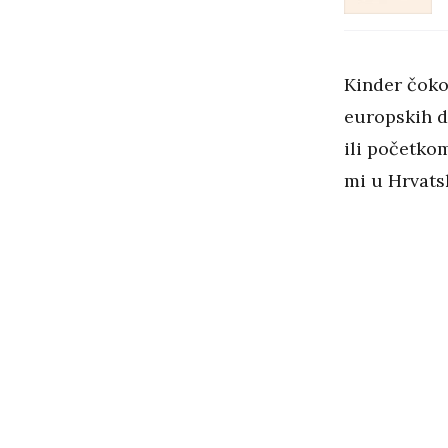
Kinder čoko
europskih du
ili početkom
mi u Hrvats