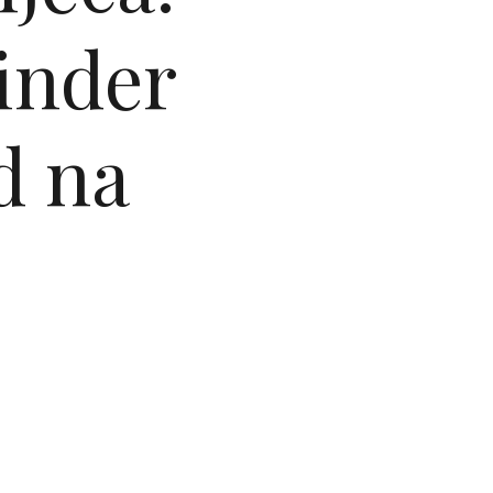
inder
d na