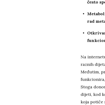
često sp
Metaboli
rad meta
Otkrivam
funkcio
Na internet
raznih dije
Međutim, pri
funkcionira,
Stoga donos
dijeti, kod 
koja potiče