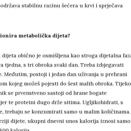
 održava stabilnu razinu šećera u krvi i sprječava
ionira metabolička dijeta?
dijeta obično je osmišljena kao stroga dijetalna faz
va tjedna, s tri obroka svaki dan. Treba izbjegavati
 Međutim, postoji i jedan dan uživanja u prehrani
ekom kojeg možeš pojesti do šest malih obroka. Tijek
vnik se prvenstveno sastoji od hrane bogate
jer te proteini dugo drže sitima. Ugljikohidrati, s
e, trebaju se konzumirati samo u malim količinama.
ziji dijete, ukupni dnevni unos kalorija iznosi samo
800 kalorija.