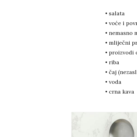
• salata
• voće i pov
• nemasno m
• mliječni pr
• proizvodi 
• riba
• čaj (nezas
• voda
• crna kava