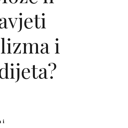
avjeti
lizma i
dijeta?
 i