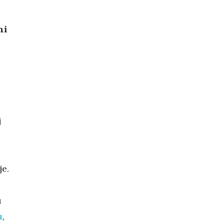
ni
j
je.
u
u
,