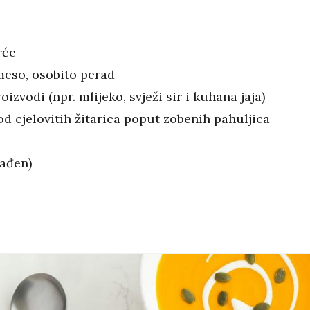
rće
eso, osobito perad
oizvodi (npr. mlijeko, svježi sir i kuhana jaja)
od cjelovitih žitarica poput zobenih pahuljica
lađen)