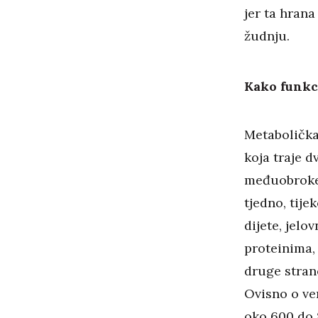
jer ta hrana
žudnju.
Kako funkc
Metabolička 
koja traje d
međuobroke.
tjedno, tij
dijete, jelo
proteinima, 
druge stran
Ovisno o ver
oko 600 do 