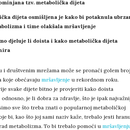
ominjana tzv. metabolička dijeta
čka dijeta osmišljena je kako bi potaknula ubrza
bolizma i time olakšala mršavljenje
o djeluje li doista i kako metabolička dijeta
nira
u i društvenim mrežama može se pronaći golem bro
ta koje obećavaju
mršavljenje
u rekordnom roku.
je svake dijete bitno je provjeriti kako doista
 odnosno, je li dobra za zdravlje, što je ipak najvažni
imo sve što treba znati o popularnoj metaboličkoj
koje bi, kao što joj sami naziv kaže, trebalo jesti hran
 rad metabolizma. To bi trebalo pomoći u
mršavljenj