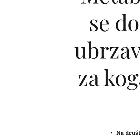
se do
ubrzav
za kog
Na druš