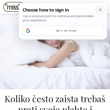
Sign in with Google
Koliko često zaista trebaš
prati svoje plahte i