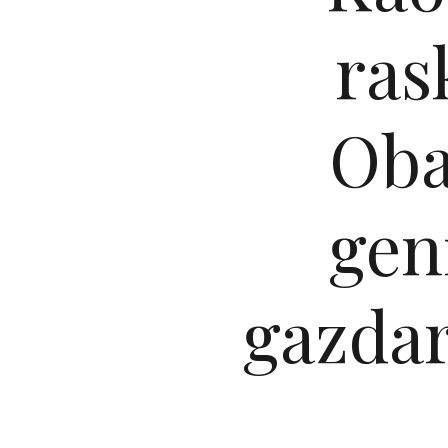
ras
Oba
gen
gazdar