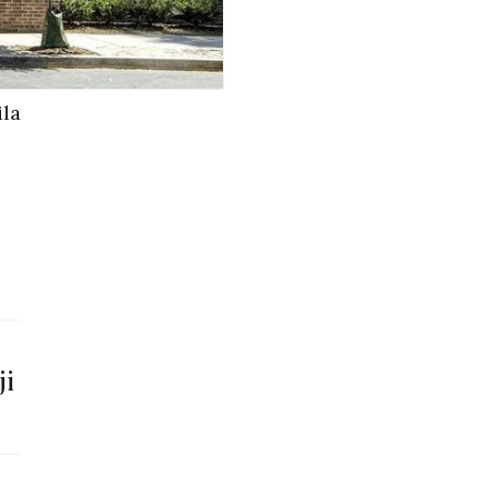
ila
ji