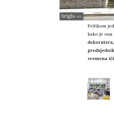
Prilikom jed
kako je ona
dekoratera,
predsjednik
vremena ići