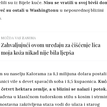
lili su iz Bijele kuće.
Nisu se vratili u svoj bivši do
eć su ostali u Washingtonu
u neposrednoj blizini
a.
MOŽDA VAS ZANIMA
Zahvaljujući ovom uređaju za čišćenje lica
moja koža nikad nije bila ljepša
 su naselju Kalorama za 8,1 milijuna dolara postali
nici vile s devet spavaćih soba i 8,5 kupaonica.
Kuć
 četvrt hektara zemlje, a u blizini se nalazi i potok.
rađena u klasičnom tudorskom stilu s kosim i strmi
nostavna zakrivljena staza vodi do ulaza i starog