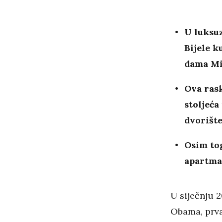
U luksu
Bijele k
dama Mic
Ova ras
stoljeća
dvorišt
Osim to
apartma
U siječnju 
Obama, prv