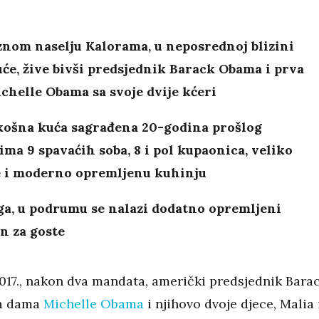
znom naselju Kalorama, u neposrednoj blizini
uće, žive bivši predsjednik Barack Obama i prva
helle Obama sa svoje dvije kćeri
košna kuća sagrađena 20-godina prošlog
 ima 9 spavaćih soba, 8 i pol kupaonica, veliko
e i moderno opremljenu kuhinju
ga, u podrumu se nalazi dodatno opremljeni
n za goste
2017., nakon dva mandata, američki predsjednik Bara
a dama
Michelle Obama
i njihovo dvoje djece, Malia 