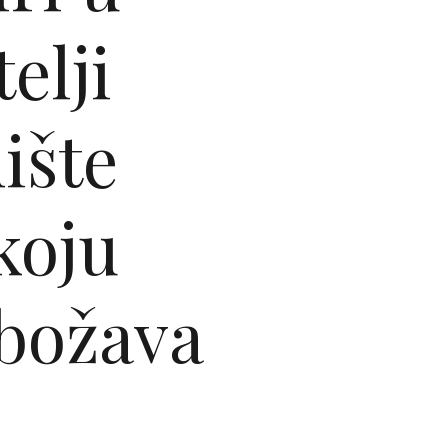
elji
ište
koju
obožava