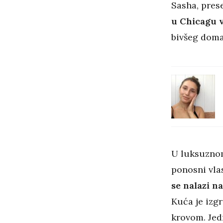
Sasha, prese
u Chicagu v
bivšeg dom
U luksuznom
ponosni vlas
se nalazi na
Kuća je izg
krovom. Jed