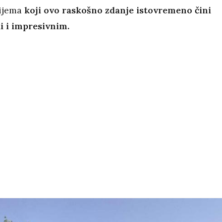
ijema
koji ovo raskošno zdanje istovremeno čini
i i impresivnim.