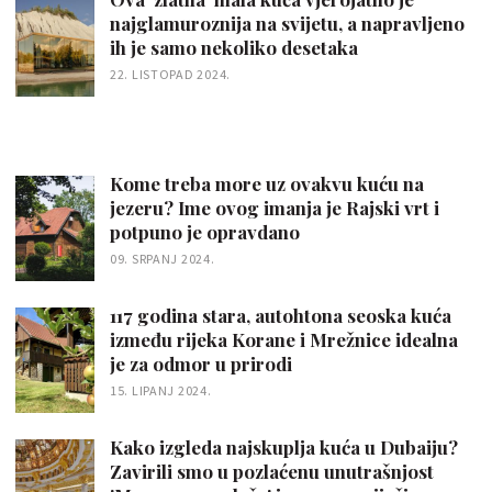
najglamuroznija na svijetu, a napravljeno
ih je samo nekoliko desetaka
22. LISTOPAD 2024.
Kome treba more uz ovakvu kuću na
jezeru? Ime ovog imanja je Rajski vrt i
potpuno je opravdano
09. SRPANJ 2024.
117 godina stara, autohtona seoska kuća
između rijeka Korane i Mrežnice idealna
je za odmor u prirodi
15. LIPANJ 2024.
Kako izgleda najskuplja kuća u Dubaiju?
Zavirili smo u pozlaćenu unutrašnjost