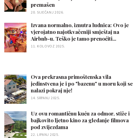
premašen
20. SIJEČANJ 2026.
Izvana normalno, iznutra ludnica: Ovo je
vjerojatno najotkvačeniji smještaj na
Airbnb-u. Teško je tamo prenoćiti...
11. KOLOVOZ 2025.
Ova prekrasna primoštenska vila
jedinstvena je i po "bazenu" u moru koji se
nalazi pokraj nje!
14. SRPANJ 2025.
Uz ovu romantičnu kuću za odmor, stiže i
bajkovito ljetno kino za gledanje filmova
pod zvijezdama
22. LIPANJ 2025.