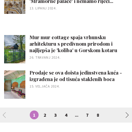
'Mramorne palače' i nemamo riječi...
13. LIPANJ 2024.
Mur mur cottage spaja vrhunsku
arhitekturu s predivnom prirodom i
najljepša je 'koliba' u Gorskom kotaru
26. TRAVANJ 2024.
Prodaje se ova doista jedinstvena kuća -
izgrađena je od tisuća staklenih boca
15. VELJAČA 2024.
1
2
3
4
7
8
...