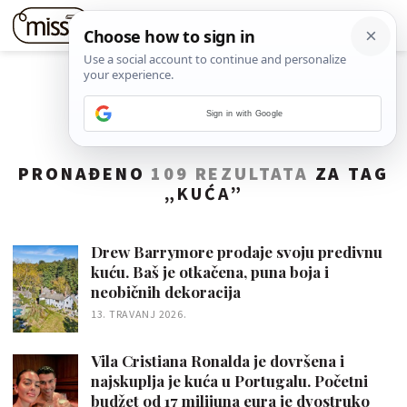
Sign in with Google
PRONAĐENO
109 REZULTATA
ZA TAG
„
KUĆA
”
Drew Barrymore prodaje svoju predivnu
kuću. Baš je otkačena, puna boja i
neobičnih dekoracija
13. TRAVANJ 2026.
Vila Cristiana Ronalda je dovršena i
najskuplja je kuća u Portugalu. Početni
budžet od 17 milijuna eura je dvostruko