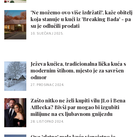
'Ne možemo ovo više izdržati!', kaže obitelj
koja stanuje u kući iz 'Breaking Bada' - pa
su je odlučili prodati
10. SIJEČANJ 2025.
Ježeva kućica, tradicionalna lička kuća s
modernim štihom, mjesto je za savršen
odmor
27. PROSINAC 2024.
Zašto nitko ne želi kupiti vilu JLo i Bena
Afflecka? Bivši par mogao bi izgubiti
milijune na ex ljubavnom gnijezdu
28. LISTOPAD 2024.
Ova 'zlatna' mala kuća vjerojatno je