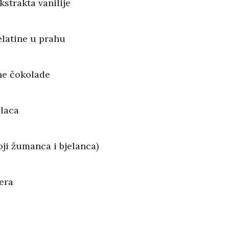
ekstrakta vanilije
želatine u prahu
ne čokolade
slaca
voji žumanca i bjelanca)
ćera