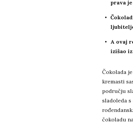
prava je
Čokoladn
ljubitel
A ovaj r
izišao i
Čokolada je 
kremasti sas
području sl
sladoleda s
rođendans
čokoladu na