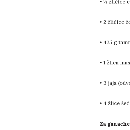
• ½ žličice 
• 2 žličice 
• 425 g tam
• 1 žlica ma
• 3 jaja (od
• 4 žlice še
Za ganache