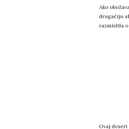
Ako obožava
drugačiju sl
razmislila 
Ovaj desert