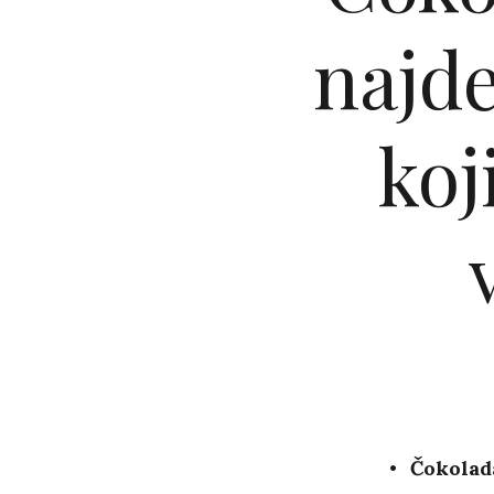
najde
koj
Čokolada