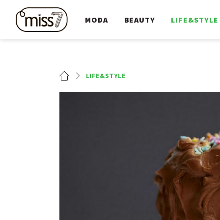
MODA
BEAUTY
LIFE&STYLE
LIFE&STYLE