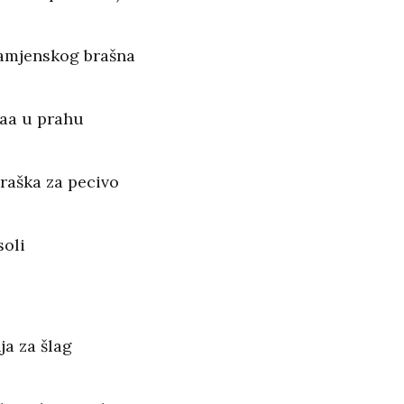
namjenskog brašna
kaa u prahu
praška za pecivo
soli
ja za šlag