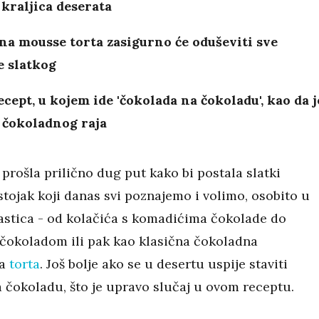
 kraljica deserata
a mousse torta zasigurno će oduševiti sve
je slatkog
ecept, u kojem ide 'čokolada na čokoladu', kao da j
z čokoladnog raja
prošla prilično dug put kako bi postala slatki
tojak koji danas svi poznajemo i volimo, osobito u
astica - od kolačića s komadićima čokolade do
 čokoladom ili pak kao klasična čokoladna
ka
torta
. Još bolje ako se u desertu uspije staviti
 čokoladu, što je upravo slučaj u ovom receptu.