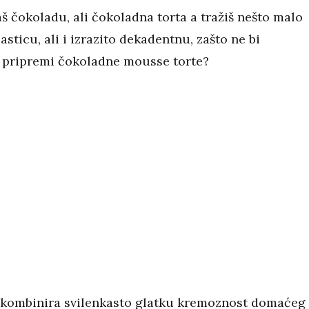
š čokoladu, ali čokoladna torta a tražiš nešto malo
asticu, ali i izrazito dekadentnu, zašto ne bi
o pripremi čokoladne mousse torte?
 kombinira svilenkasto glatku kremoznost domaćeg