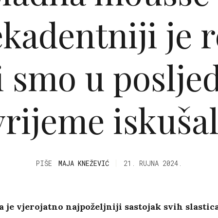
kadentniji je 
i smo u poslje
vrijeme iskušal
PIŠE
MAJA KNEŽEVIĆ
21. RUJNA 2024.
 je vjerojatno najpoželjniji sastojak svih slastica