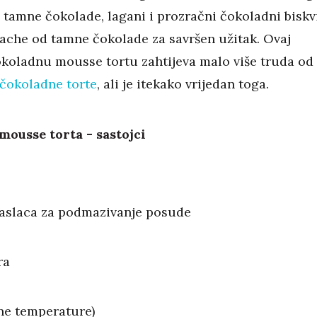
tamne čokolade, lagani i prozračni čokoladni biskv
nache od tamne čokolade za savršen užitak. Ovaj
okoladnu mousse tortu zahtijeva malo više truda od
čokoladne torte
, ali je itekako vrijedan toga.
ousse torta - sastojci
 maslaca za podmazivanje posude
ra
bne temperature)