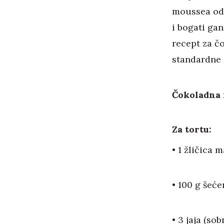
moussea od 
i bogati ga
recept za č
standardne
Čokoladna m
Za tortu:
• 1 žličica
• 100 g šeće
• 3 jaja (so