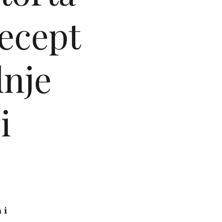
recept
dnje
i
 i