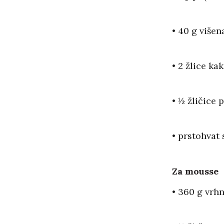
• 40 g više
• 2 žlice ka
• ½ žličice 
• prstohvat 
Za mousse
• 360 g vrhn