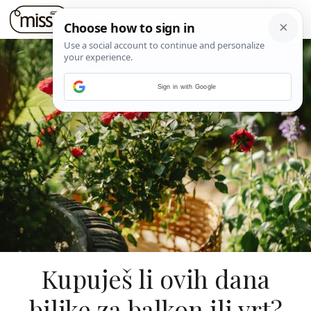
Sign in with Google
Kupuješ li ovih dana
biljke za balkon ili vrt?