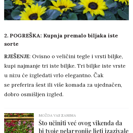
2. POGREŠKA: Kupnja premalo biljaka iste
sorte
RJEŠENJE
: Ovisno o veličini tegle i vrsti biljke,
kupi najmanje tri iste biljke. Tri biljke iste vrste
u nizu će izgledati vrlo elegantno. Čak
se preferira šest ili više komada za ujednačen,
dobro osmišljen izgled.
MOŽDA VAS ZANIMA
Što učiniti već ovog vikenda da
bi tvoje pelargonije ljeti izazivale