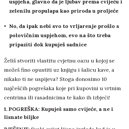
uspjeha, glavno da je ljubav prema cvijeću i
zelenilu propulapa kao priroda u proljeće
No, da ipak nebi svo to vrljarenje prošlo s
polovičnim uspjehom, evo na što treba
pripaziti dok kupuješ sadnice
Želiš stvoriti vlastitu cvjetnu oazu u kojoj se
možeš fino opustiti uz knjigu i šalicu kave, a
nikako ti ne uspijeva? Stoga donosimo 10
najčešćih pogrešaka koje pri kupovini u vrtnim
centrima ili rasadnicima te kako ih izbjeći!
1. POGREŠKA: Kupuješ samo cvijeće, a ne i
lisnate biljke