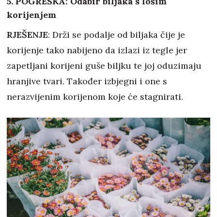
5. POGREŠKA: Odabir biljaka s lošim
korijenjem
RJEŠENJE
: Drži se podalje od biljaka čije je
korijenje tako nabijeno da izlazi iz tegle jer
zapetljani korijeni guše biljku te joj oduzimaju
hranjive tvari. Također izbjegni i one s
nerazvijenim korijenom koje će stagnirati.