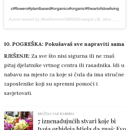
c#flowers#plantbased#organico#organic#theartofslowliving
A post shared by
AliceRomeo•SMM&Strategist
(@_alice__ally_) on
10. POGREŠKA: Pokušavaš sve napraviti sama
RJEŠENJE
: Za sve što nisi sigurna ili ne znaš
pitaj djelatnike vrtnog centra ili rasadnika. Idi u
nabavu na mjesto za koje si čula da ima stručne
zaposlenike koji su spremni pomoći i
savjetovati.
MOŽDA VAS ZANIMA
7 iznenađujućih stvari koje bi
tvoja orhideja htjela da znaš: Evo