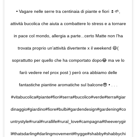
• Vagare nelle serre tra centinaia di piante e fiori 🌷🌱,
attività bucolica che aiuta a combattere lo stress e a tornare
in pace col mondo, allergia a parte...certo Matte non l’ha
trovata proprio un’attività divertente x il weekend 😄(
soprattutto per quello che ha comportato dopo😂 ma ve lo
farò vedere nel prox post ) però ora abbiamo delle
fantastiche piantine aromatiche sul balcone😎 • . . .
#vitabucolica#piante#fiori#serra#bucolico#verde#terra#giar
dinaggio#giardino#fiore#bulbi#gardendesign#gardening#co
untrystyle#rural#rurallife#rural_love#campagna#theeverygir
l#thatsdarling#darlingmovement#hygge#shabby#shabbychi