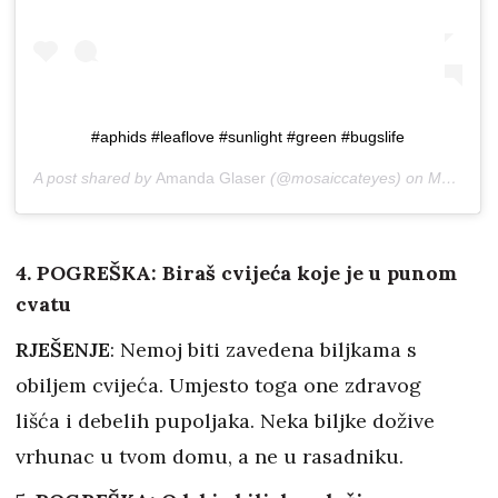
#aphids #leaflove #sunlight #green #bugslife
A post shared by
Amanda Glaser
(@mosaiccateyes) on
Mar 10, 2019 at 7:19pm PDT
4. POGREŠKA: Biraš cvijeća koje je u punom
cvatu
RJEŠENJE
: Nemoj biti zavedena biljkama s
obiljem cvijeća. Umjesto toga one zdravog
lišća i debelih pupoljaka. Neka biljke dožive
vrhunac u tvom domu, a ne u rasadniku.