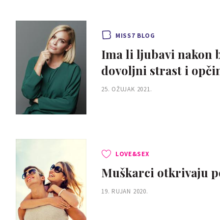
MISS7 BLOG
Ima li ljubavi nakon b
dovoljni strast i opči
25. OŽUJAK 2021.
LOVE&SEX
Muškarci otkrivaju po
19. RUJAN 2020.