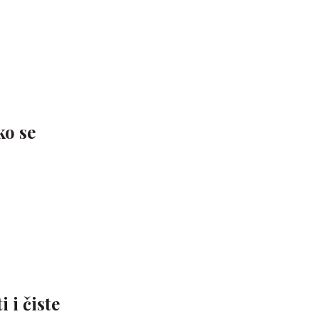
ko se
 i čiste