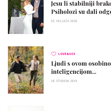
Jesu li stabilniji bra
Psiholozi su dali od
02. VELJAČA 2020.
LOVE&SEX
Ljudi s ovom osobinom
inteligencijom...
18. STUDENI 2019.