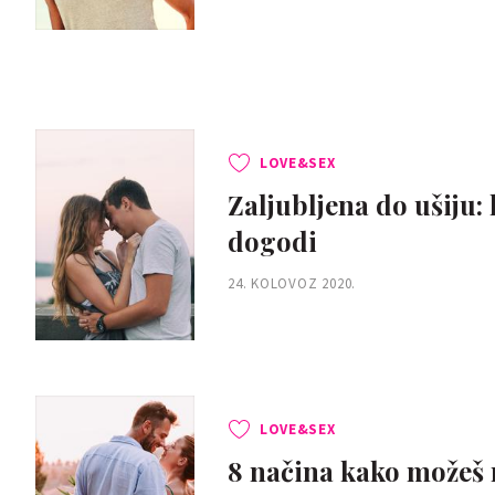
LOVE&SEX
Zaljubljena do ušiju:
dogodi
24. KOLOVOZ 2020.
LOVE&SEX
8 načina kako možeš r