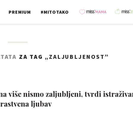
PREMIUM
#MITOTAKO
LTATA
ZA TAG „
ZALJUBLJENOST
”
 više nismo zaljubljeni, tvrdi istraživan
trastvena ljubav