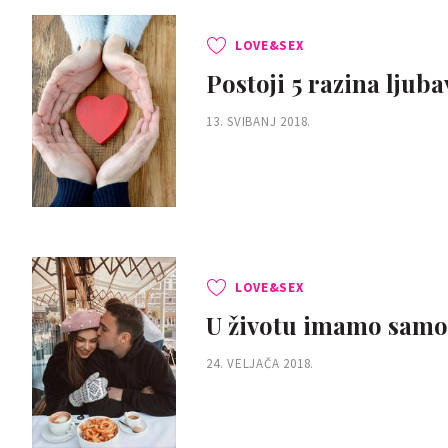
LOVE&SEX
Postoji 5 razina ljubav
13. SVIBANJ 2018.
LOVE&SEX
U životu imamo samo 3 
24. VELJAČA 2018.