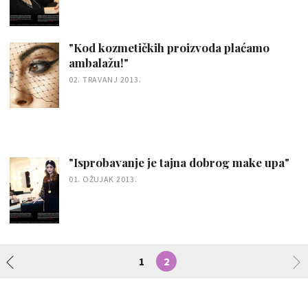
"Kod kozmetičkih proizvoda plaćamo
ambalažu!"
02. TRAVANJ 2013.
"Isprobavanje je tajna dobrog make upa"
01. OŽUJAK 2013.
1
2