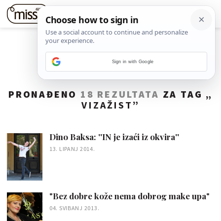
Sign in with Google
PRONAĐENO
18 REZULTATA
ZA TAG „
VIZAŽIST
”
Dino Baksa: ''IN je izaći iz okvira''
13. LIPANJ 2014.
"Bez dobre kože nema dobrog make upa"
04. SVIBANJ 2013.