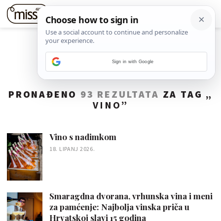
Sign in with Google
PRONAĐENO
93 REZULTATA
ZA TAG „
VINO
”
Vino s nadimkom
18. LIPANJ 2026.
Smaragdna dvorana, vrhunska vina i meni
za pamćenje: Najbolja vinska priča u
Hrvatskoj slavi 15 godina