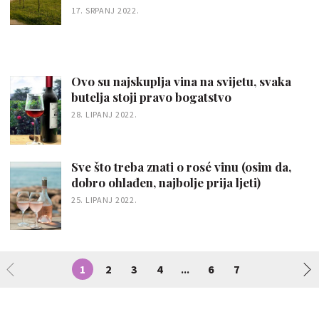
17. SRPANJ 2022.
Ovo su najskuplja vina na svijetu, svaka
butelja stoji pravo bogatstvo
28. LIPANJ 2022.
Sve što treba znati o rosé vinu (osim da,
dobro ohlađen, najbolje prija ljeti)
25. LIPANJ 2022.
1
2
3
4
6
7
...