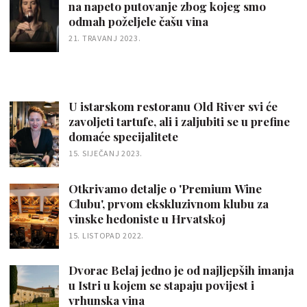
na napeto putovanje zbog kojeg smo
odmah poželjele čašu vina
21. TRAVANJ 2023.
U istarskom restoranu Old River svi će
zavoljeti tartufe, ali i zaljubiti se u prefine
domaće specijalitete
15. SIJEČANJ 2023.
Otkrivamo detalje o 'Premium Wine
Clubu', prvom ekskluzivnom klubu za
vinske hedoniste u Hrvatskoj
15. LISTOPAD 2022.
Dvorac Belaj jedno je od najljepših imanja
u Istri u kojem se stapaju povijest i
vrhunska vina