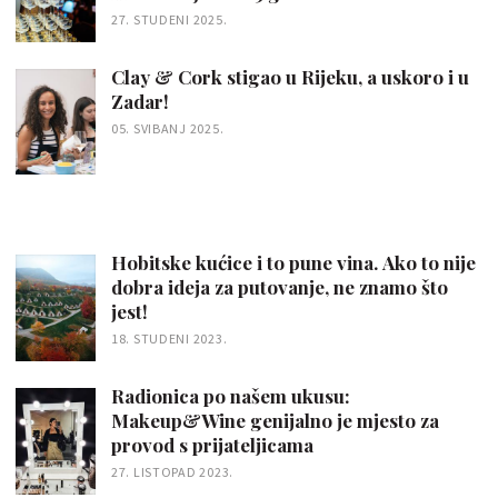
27. STUDENI 2025.
Clay & Cork stigao u Rijeku, a uskoro i u
Zadar!
05. SVIBANJ 2025.
Hobitske kućice i to pune vina. Ako to nije
dobra ideja za putovanje, ne znamo što
jest!
18. STUDENI 2023.
Radionica po našem ukusu:
Makeup&Wine genijalno je mjesto za
provod s prijateljicama
27. LISTOPAD 2023.