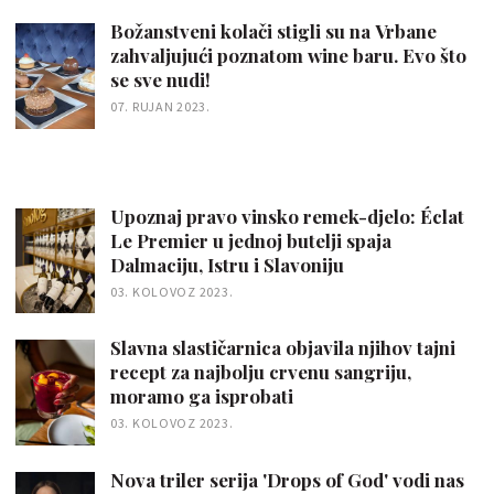
Božanstveni kolači stigli su na Vrbane
zahvaljujući poznatom wine baru. Evo što
se sve nudi!
07. RUJAN 2023.
Upoznaj pravo vinsko remek-djelo: Éclat
Le Premier u jednoj butelji spaja
Dalmaciju, Istru i Slavoniju
03. KOLOVOZ 2023.
Slavna slastičarnica objavila njihov tajni
recept za najbolju crvenu sangriju,
moramo ga isprobati
03. KOLOVOZ 2023.
Nova triler serija 'Drops of God' vodi nas