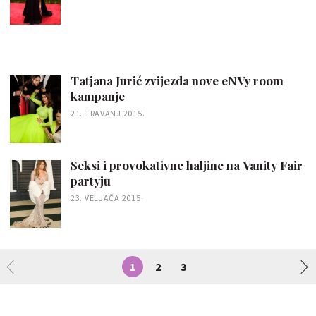
Tatjana Jurić zvijezda nove eNVy room
kampanje
21. TRAVANJ 2015.
Seksi i provokativne haljine na Vanity Fair
partyju
23. VELJAČA 2015.
1
2
3