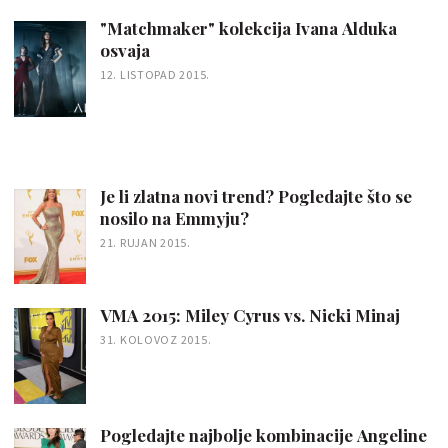
"Matchmaker" kolekcija Ivana Alduka
osvaja
12. LISTOPAD 2015.
Je li zlatna novi trend? Pogledajte što se
nosilo na Emmyju?
21. RUJAN 2015.
VMA 2015: Miley Cyrus vs. Nicki Minaj
31. KOLOVOZ 2015.
Pogledajte najbolje kombinacije Angeline