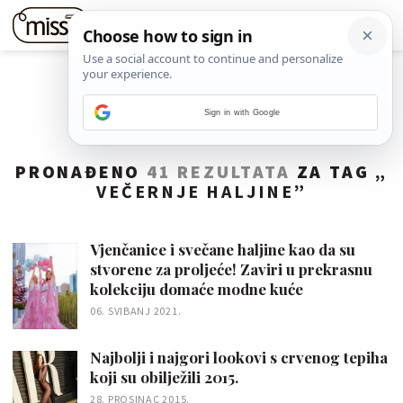
Sign in with Google
PRONAĐENO
41 REZULTATA
ZA TAG „
VEČERNJE HALJINE
”
Vjenčanice i svečane haljine kao da su
stvorene za proljeće! Zaviri u prekrasnu
kolekciju domaće modne kuće
06. SVIBANJ 2021.
Najbolji i najgori lookovi s crvenog tepiha
koji su obilježili 2015.
28. PROSINAC 2015.