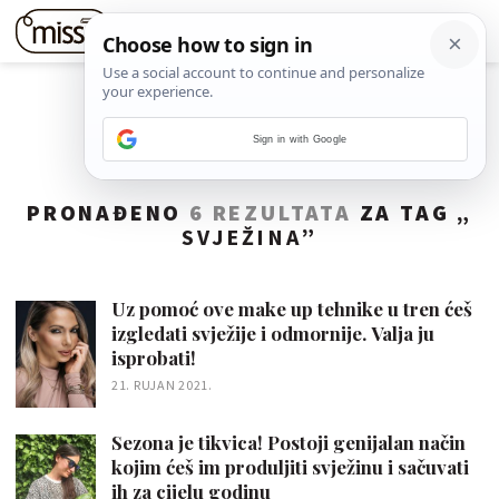
Sign in with Google
PRONAĐENO
6 REZULTATA
ZA TAG „
SVJEŽINA
”
Uz pomoć ove make up tehnike u tren ćeš
izgledati svježije i odmornije. Valja ju
isprobati!
21. RUJAN 2021.
Sezona je tikvica! Postoji genijalan način
kojim ćeš im produljiti svježinu i sačuvati
ih za cijelu godinu