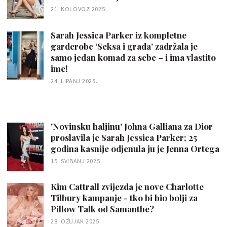
21. KOLOVOZ 2025.
Sarah Jessica Parker iz kompletne
garderobe ‘Seksa i grada’ zadržala je
samo jedan komad za sebe – i ima vlastito
ime!
24. LIPANJ 2025.
'Novinsku haljinu' Johna Galliana za Dior
proslavila je Sarah Jessica Parker; 25
godina kasnije odjenula ju je Jenna Ortega
15. SVIBANJ 2025.
Kim Cattrall zvijezda je nove Charlotte
Tilbury kampanje - tko bi bio bolji za
Pillow Talk od Samanthe?
28. OŽUJAK 2025.