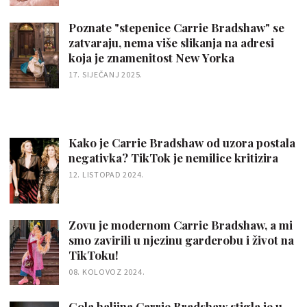
Poznate "stepenice Carrie Bradshaw" se
zatvaraju, nema više slikanja na adresi
koja je znamenitost New Yorka
17. SIJEČANJ 2025.
Kako je Carrie Bradshaw od uzora postala
negativka? TikTok je nemilice kritizira
12. LISTOPAD 2024.
Zovu je modernom Carrie Bradshaw, a mi
smo zavirili u njezinu garderobu i život na
TikToku!
08. KOLOVOZ 2024.
Gola haljina Carrie Bradshaw stigla je u