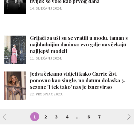
uvijek se vole kao prvog dana
14. SIJEČANJ 2024.
Grijači za uši su se vratili u modu, taman s
najhladnijim danima: evo gdje nas čekaju
najljepši modeli
11. SIJEČANJ 2024.
Jedva čekamo vidjeti kako Carrie živi
ponovno kao single, no datum dolaska 3.
sezone 'I tek tako' nas je iznervirao
22. PROSINAC 2023.
1
2
3
4
6
7
...