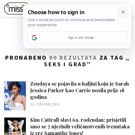
Sign in with Google
PRONAĐENO
90 REZULTATA
ZA TAG „
SEKS I GRAD
”
Zendaya se pojavila u haljini koju je Sarah
Jessica Parker kao Carrie nosila prije 18
godina
13. OŽUJAK 2026.
Kim Cattrall slavi 69. rođendan: prisjetili
smo se 7 njezinih veličanstvenih trenutaka
iz ere Samanthe Jones!