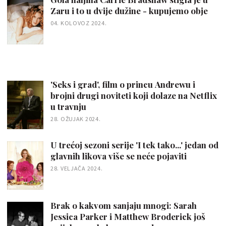
Zaru i to u dvije dužine - kupujemo obje
04. KOLOVOZ 2024.
'Seks i grad', film o princu Andrewu i
brojni drugi noviteti koji dolaze na Netflix
u travnju
28. OŽUJAK 2024.
U trećoj sezoni serije 'I tek tako...' jedan od
glavnih likova više se neće pojaviti
28. VELJAČA 2024.
Brak o kakvom sanjaju mnogi: Sarah
Jessica Parker i Matthew Broderick još