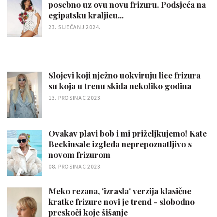
posebno uz ovu novu frizuru. Podsjeća na
egipatsku kraljicu...
23. SIJEČANJ 2024.
Slojevi koji nježno uokviruju lice frizura
su koja u trenu skida nekoliko godina
13. PROSINAC 2023.
Ovakav plavi bob i mi priželjkujemo! Kate
Beckinsale izgleda neprepoznatljivo s
novom frizurom
08. PROSINAC 2023.
Meko rezana, 'izrasla' verzija klasične
kratke frizure novi je trend - slobodno
preskoči koje šišanje