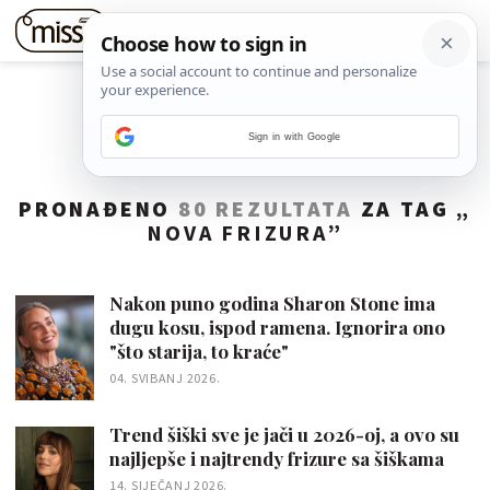
Sign in with Google
PRONAĐENO
80 REZULTATA
ZA TAG „
NOVA FRIZURA
”
Nakon puno godina Sharon Stone ima
dugu kosu, ispod ramena. Ignorira ono
"što starija, to kraće"
04. SVIBANJ 2026.
Trend šiški sve je jači u 2026-oj, a ovo su
najljepše i najtrendy frizure sa šiškama
14. SIJEČANJ 2026.