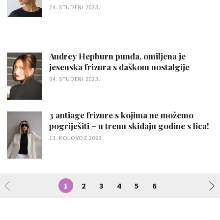
24. STUDENI 2023.
Audrey Hepburn punđa, omiljena je
jesenska frizura s daškom nostalgije
04. STUDENI 2023.
3 antiage frizure s kojima ne možemo
pogriješiti – u trenu skidaju godine s lica!
13. KOLOVOZ 2023.
1
2
3
4
5
6