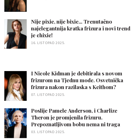
Nije pixie, nije bixie... Trenutačno
najelegantnija kratka frizura i novi trend
je chixie!
16. LISTOPAD 2025.
I Nicole Kidman je debitirala s novom
frizurom na Tjednu mode. Osvetnička
frizura nakon razilaska s Keithom?
07. LISTOPAD 2025.
Poslije Pamele Anderson, i Charlize
Theron je promjenila frizuru.
Prepoznatljivom bobu nema ni traga
03. LISTOPAD 2025.