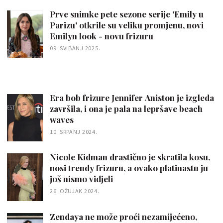
Prve snimke pete sezone serije 'Emily u
Parizu' otkrile su veliku promjenu, novi
Emilyn look - novu frizuru
09. SVIBANJ 2025.
Era bob frizure Jennifer Aniston je izgleda
završila, i ona je pala na lepršave beach
waves
10. SRPANJ 2024.
Nicole Kidman drastično je skratila kosu,
nosi trendy frizuru, a ovako platinastu ju
još nismo vidjeli
26. OŽUJAK 2024.
Zendaya ne može proći nezamijećeno,