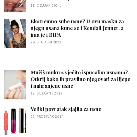
18. OŽUJAK 2024.
Ekstremno suhe usne? U ovu masku za
njegu usana kune se i Kendall Jenner, a
ima je i BIPA
29. STUDENI 2023.
Mučiš muku s vječito ispucalim usnama?
Otkrij kako ih pravilno njegovati za lijepe
i nahranjene usne
17. SIJEČANJ 2022.
Veliki povratak sjajila za usne
02. PROSINAC 2014.