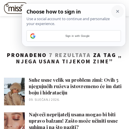
Sign in with Google
PRONAĐENO
7 REZULTATA
ZA TAG „
NJEGA USANA TIJEKOM ZIME
”
Suhe usne velik su problem zimi: Ovih 5
njegujućih ruževa istovremeno će im dati
boju i hidrataciju
09. SIJEČANJ 2026.
Najveći neprijatelj usana mogao bi biti
upravo balzam! Zašto može učiniti usne
suhima i na što paziti?