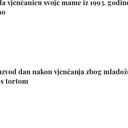
a vjenčanicu svoje mame iz 1993. godine
no
azvod dan nakon vjenčanja zbog mladož
 s tortom