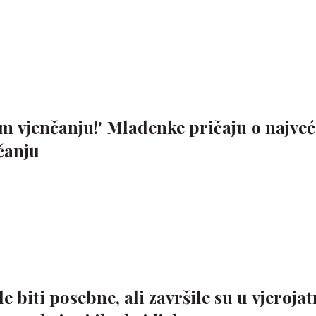
om vjenčanju!' Mladenke pričaju o najve
čanju
 biti posebne, ali završile su u vjeroja