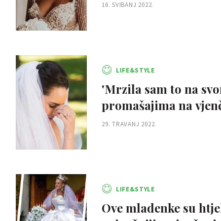
16. SVIBANJ 2022.
LIFE&STYLE
'Mrzila sam to na sv
promašajima na vjen
29. TRAVANJ 2022.
LIFE&STYLE
Ove mladenke su htjele