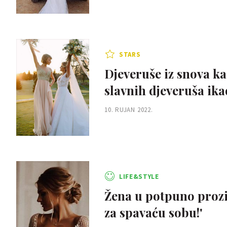
STARS
Djeveruše iz snova ka
slavnih djeveruša ika
10. RUJAN 2022.
LIFE&STYLE
Žena u potpuno prozi
za spavaću sobu!'