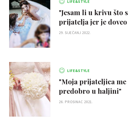
LIFE&STYLE
"Jesam li u krivu što
prijatelja jer je dove
29. SIJEČANJ 2022.
LIFE&STYLE
"Moja prijateljica me
predobro u haljini"
26. PROSINAC 2021.