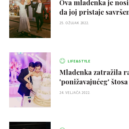
Ova mladenka je nosil
da joj pristaje savrše
25. OŽUJAK 2022.
LIFE&STYLE
Mladenka zatražila r
'ponižavajućeg' štosa
24. VELJAČA 2022.