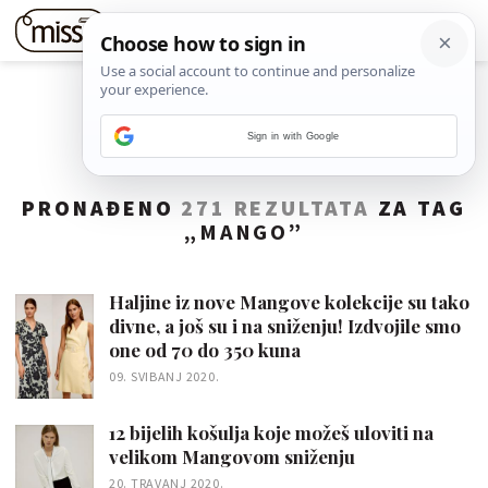
Sign in with Google
PRONAĐENO
271 REZULTATA
ZA TAG
„
MANGO
”
Haljine iz nove Mangove kolekcije su tako
divne, a još su i na sniženju! Izdvojile smo
one od 70 do 350 kuna
09. SVIBANJ 2020.
12 bijelih košulja koje možeš uloviti na
velikom Mangovom sniženju
20. TRAVANJ 2020.