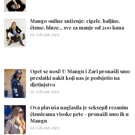
Mango online sniženje: cipele, haljine,
čizme, bluze... sve za manje od 200 kuna
20. OŽUJAK 2020.
Opet se nosi! U Mangu i Zari pronašli smo
preslatki nakit koji nas je podsjetio na
djetinjstvo
10. OŽUJAK 2020.
Ova plavuša naglasila je seksepil rezanim
čizmicama visoke pete - pronašli smo ih u
Mangu
04. OŽUJAK 2020.