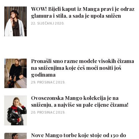
WOW! Bijeli kaput iz Manga pravi je odraz
glamura i stila, a sada je upola snižen
22. SIJEČANJ 2020.
Pronašli smo razne modele visokih čizama
na sniženjima koje ćeš moći nositi još
godinama
29. PROSINAC 2019.
Ovosezonska Mango kolekcija je na
sniženju, a najviše su pale cijene čizama!
20. PROSINAC 2019.
Nove Mango torbe koje stoje od 130 do