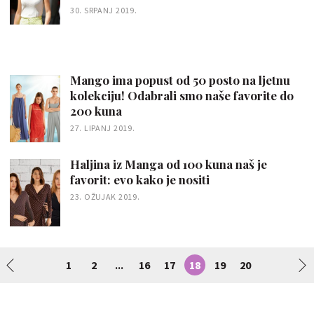
30. SRPANJ 2019.
Mango ima popust od 50 posto na ljetnu
kolekciju! Odabrali smo naše favorite do
200 kuna
27. LIPANJ 2019.
Haljina iz Manga od 100 kuna naš je
favorit: evo kako je nositi
23. OŽUJAK 2019.
1
2
16
17
18
19
20
...