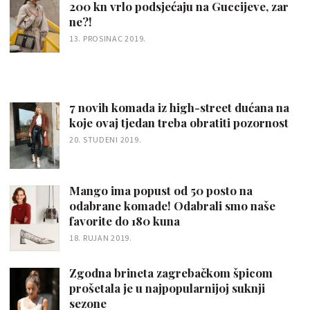
200 kn vrlo podsjećaju na Guccijeve, zar
ne?!
13. PROSINAC 2019.
7 novih komada iz high-street dućana na
koje ovaj tjedan treba obratiti pozornost
20. STUDENI 2019.
Mango ima popust od 50 posto na
odabrane komade! Odabrali smo naše
favorite do 180 kuna
18. RUJAN 2019.
Zgodna brineta zagrebačkom špicom
prošetala je u najpopularnijoj suknji
sezone