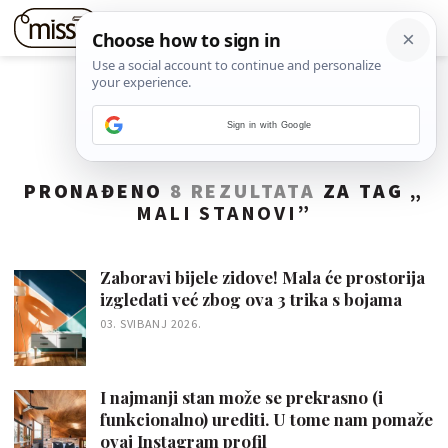
Sign in with Google
PRONAĐENO
8 REZULTATA
ZA TAG „
MALI STANOVI
”
Zaboravi bijele zidove! Mala će prostorija
izgledati već zbog ova 3 trika s bojama
03. SVIBANJ 2026.
I najmanji stan može se prekrasno (i
funkcionalno) urediti. U tome nam pomaže
ovaj Instagram profil