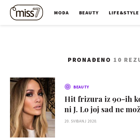
MODA
BEAUTY
LIFE&STYLE
PRONAĐENO
10 REZ
BEAUTY
Hit frizura iz 90-ih koju smo obožavali pa zamrzili ponovno je hit, a
ni J. Lo joj sad ne mo
20. SVIBANJ 2020.