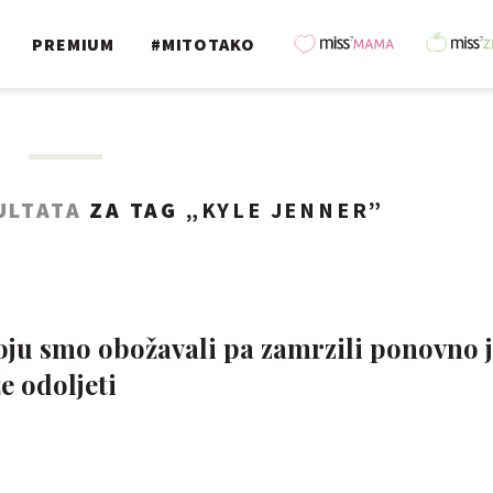
PREMIUM
#MITOTAKO
ULTATA
ZA TAG „
KYLE JENNER
”
že odoljeti