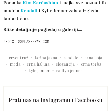
Pomajka
Kim Kardashian
i majka sve poznatijih
modela
Kendall
i Kylie Jenner zaista izgleda
fantastično.
Slike detaljnije pogledaj u galeriji....
PHOTO: @SPLASHNEWS.COM
crveni ruž
kožna jakna
sandale
crna boja
moda
crna haljina
elegancija
crna torba
kyle jenner
caitlyn jenner
Prati nas na Instagramu i Facebooku