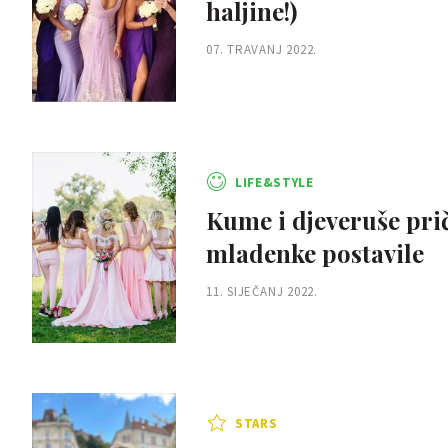
haljine!)
07. TRAVANJ 2022.
LIFE&STYLE
Kume i djeveruše pri
mladenke postavile
11. SIJEČANJ 2022.
STARS