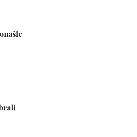
ronašle
brali