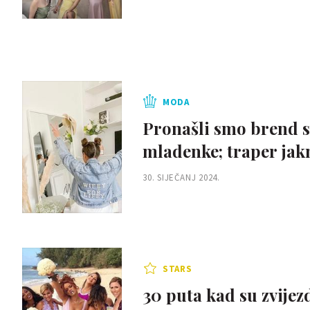
MODA
Pronašli smo brend s
mladenke; traper jak
30. SIJEČANJ 2024.
STARS
30 puta kad su zvijez