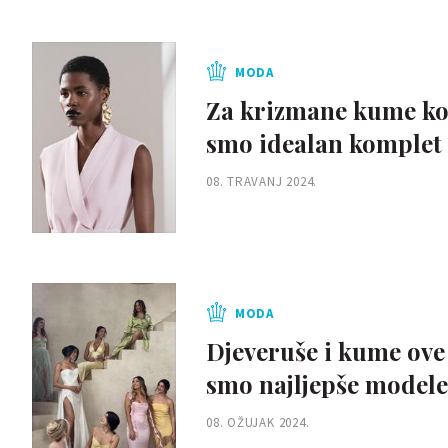
MODA
Za krizmane kume koje
smo idealan komplet 
08. TRAVANJ 2024.
MODA
Djeveruše i kume ove 
smo najljepše modele
08. OŽUJAK 2024.