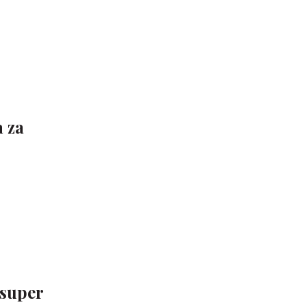
 za
 super