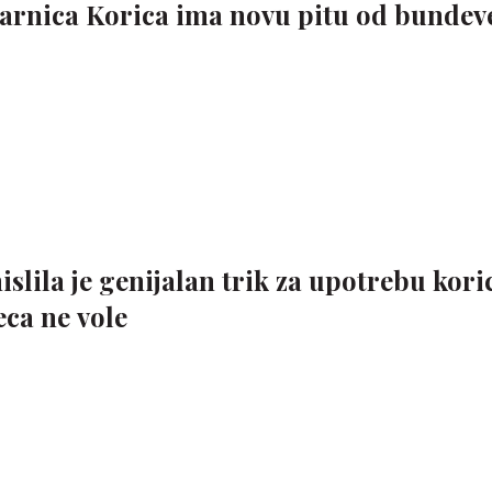
arnica Korica ima novu pitu od bundeve
slila je genijalan trik za upotrebu kori
eca ne vole