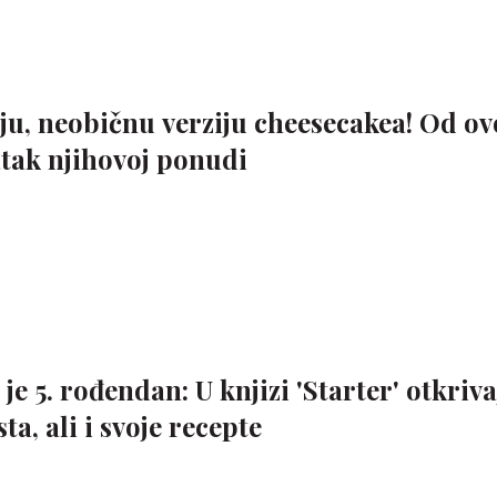
oju, neobičnu verziju cheesecakea! Od o
atak njihovoj ponudi
e 5. rođendan: U knjizi 'Starter' otkriva
ta, ali i svoje recepte