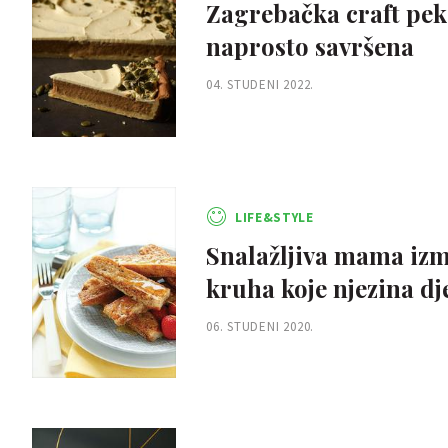
Zagrebačka craft pek
naprosto savršena
04. STUDENI 2022.
LIFE&STYLE
Snalažljiva mama izmi
kruha koje njezina dj
06. STUDENI 2020.