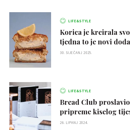
LIFE&STYLE
Korica je kreirala sv
tjedna to je novi dod
30. SIJEČANJ 2025.
LIFE&STYLE
Bread Club proslavio j
pripreme kiselog tijes
26. LIPANJ 2024.