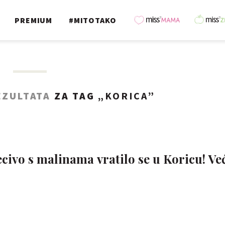
PREMIUM
#MITOTAKO
EZULTATA
ZA TAG „
KORICA
”
ivo s malinama vratilo se u Koricu! V