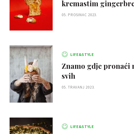
kremastim gingerbr
05. PROSINAC 2023.
LIFE&STYLE
Znamo gdje pronaći naj
svih
05. TRAVANJ 2023.
LIFE&STYLE