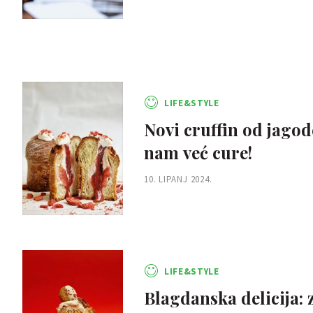
LIFE&STYLE
Novi cruffin od jagode
nam već cure!
10. LIPANJ 2024.
LIFE&STYLE
Blagdanska delicija: 