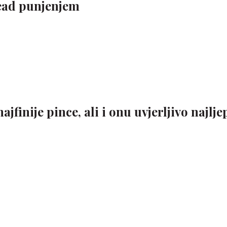
ead punjenjem
finije pince, ali i onu uvjerljivo najlj