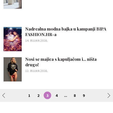
Nadrealna modna bajka u kampanji BIPA
FASHION.HR-a
14. RUJAN 2016.
Nosi se majica s kapuljačom i... ništa
drugo!
12. RUJAN 2016.
1
2
3
4
8
9
...