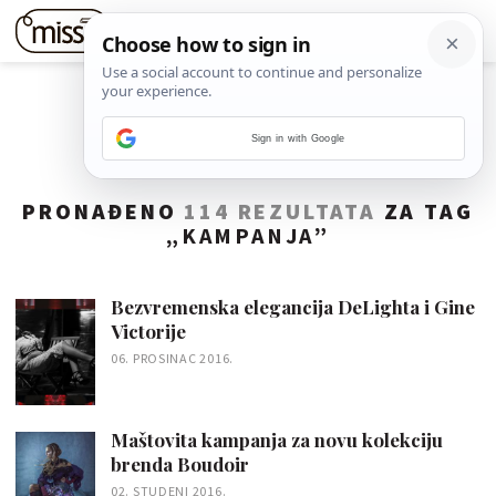
Sign in with Google
PRONAĐENO
114 REZULTATA
ZA TAG
„
KAMPANJA
”
Bezvremenska elegancija DeLighta i Gine
Victorije
06. PROSINAC 2016.
Maštovita kampanja za novu kolekciju
brenda Boudoir
02. STUDENI 2016.